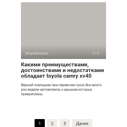
Модификации
0
Какими преимуществами,
достоинствами и недостатками
обладает toyota camry xv40
Верный помощник при перевозке груза Все много
раз видели автомобили, к крышам которых
прикреплены
Пагинация
1
2
3
Далее