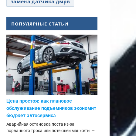
замена датчика дмрв
ПОПУЛЯРНЫЕ СТАТЬИ
Цена простоя: как плановое
обслуживание подъемников экономит
бюджет автосервиса
Аварийная остановка поста из-за
порванного троса или потекшей манжеты —