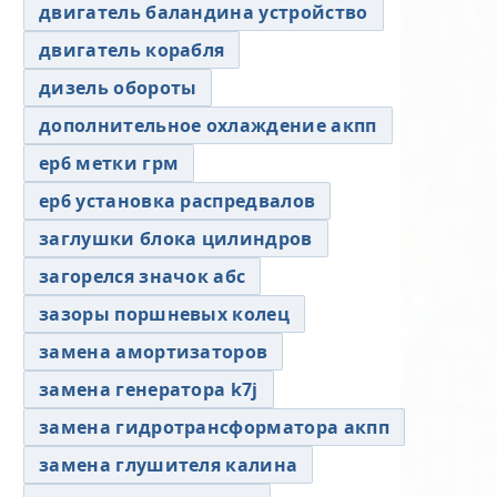
двигатель баландина устройство
двигатель корабля
дизель обороты
дополнительное охлаждение акпп
ер6 метки грм
ер6 установка распредвалов
заглушки блока цилиндров
загорелся значок абс
зазоры поршневых колец
замена амортизаторов
замена генератора k7j
замена гидротрансформатора акпп
замена глушителя калина