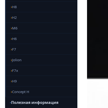
H8
H2
M6
H6
F7
Jolion
F7x
H9
Concept H
Полезная информация