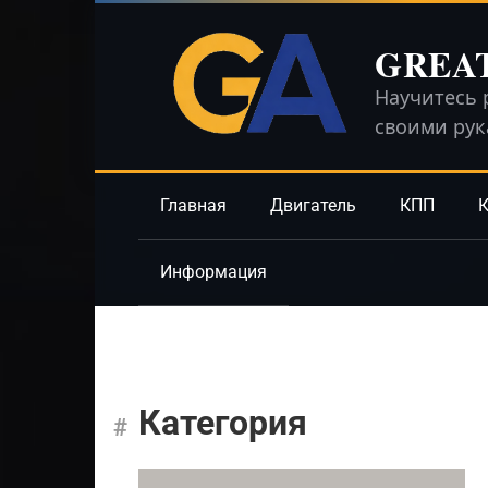
Перейти
к
GREA
контенту
Научитесь 
своими ру
Главная
Двигатель
КПП
К
Информация
Категория