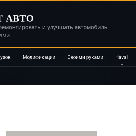
T АВТО
ремонтировать и улучшать автомобиль
ками
узов
Модификации
Своими руками
Haval