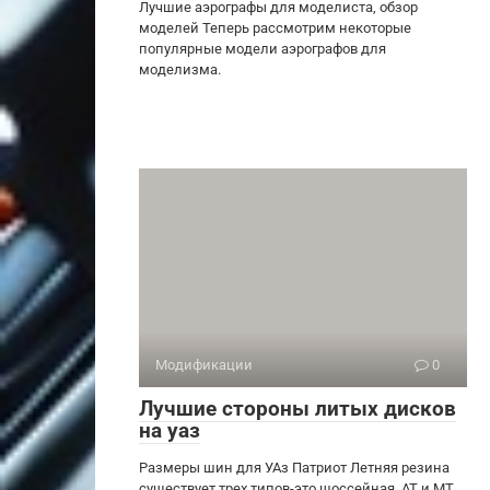
Лучшие аэрографы для моделиста, обзор
моделей Теперь рассмотрим некоторые
популярные модели аэрографов для
моделизма.
Модификации
0
Лучшие стороны литых дисков
на уаз
Размеры шин для УАз Патриот Летняя резина
существует трех типов-это шоссейная, АТ и МТ.