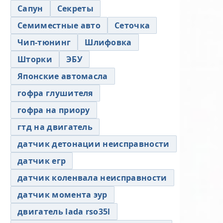
Сапун
Секреты
Семиместные авто
Сеточка
Чип-тюнинг
Шлифовка
Шторки
ЭБУ
Японские автомасла
гофра глушителя
гофра на приору
гтд на двигатель
датчик детонации неисправности
датчик егр
датчик коленвала неисправности
датчик момента эур
двигатель lada rso35l