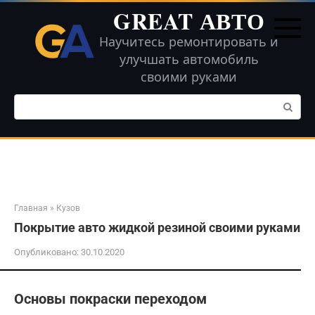
Перейти
GREAT АВТО
к
контенту
Научитесь ремонтировать и
улучшать автомобиль
своими руками
Поиск:
Главная
»
Кузов
Покрытие авто жидкой резиной своими руками
Опубликовано:
30.10.2020
Основы покраски переходом