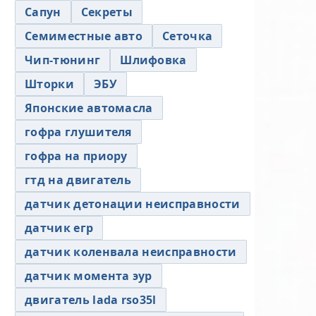
Сапун
Секреты
Семиместные авто
Сеточка
Чип-тюнинг
Шлифовка
Шторки
ЭБУ
Японские автомасла
гофра глушителя
гофра на приору
гтд на двигатель
датчик детонации неисправности
датчик егр
датчик коленвала неисправности
датчик момента эур
двигатель lada rso35l