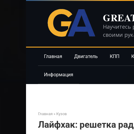
Перейти
к
GREA
контенту
Научитесь 
своими ру
Главная
Двигатель
КПП
К
Информация
Главная
»
Кузов
Лайфхак: решетка рад