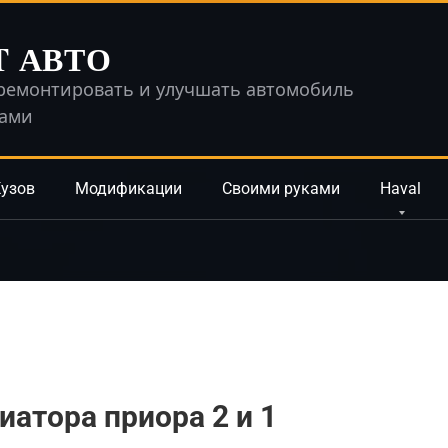
T АВТО
ремонтировать и улучшать автомобиль
ками
узов
Модификации
Своими руками
Haval
иатора приора 2 и 1