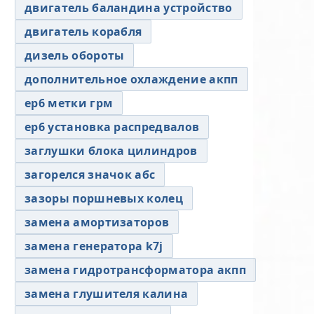
двигатель баландина устройство
двигатель корабля
дизель обороты
дополнительное охлаждение акпп
ер6 метки грм
ер6 установка распредвалов
заглушки блока цилиндров
загорелся значок абс
зазоры поршневых колец
замена амортизаторов
замена генератора k7j
замена гидротрансформатора акпп
замена глушителя калина