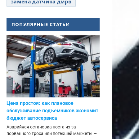
замена датчика дмрв
ПОПУЛЯРНЫЕ СТАТЬИ
Цена простоя: как плановое
обслуживание подъемников экономит
бюджет автосервиса
Аварийная остановка поста из-за
порванного троса или потекшей манжеты —