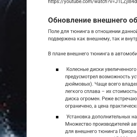
https://youtube.com/watch?v=J1LZjI84
Обновление внешнего о
Поле для тюнинга в отношении данно
подвержена как внешнему, так и внут
В плане внешнего тюнинга в автомоб
Колесные диски увеличенного 
предусмотрел возможность уст
дюймовых). Чаще всего владе
легкого сплава – их стоимост
диска огромен. Реже встречаю
ограничено, а цена практичес
Установка дополнительных на
Множество производителей а
для внешнего тюнинга Приора 