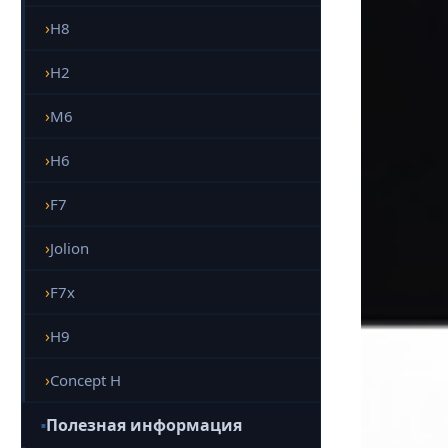
H8
H2
M6
H6
F7
Jolion
F7x
H9
Concept H
Полезная информация