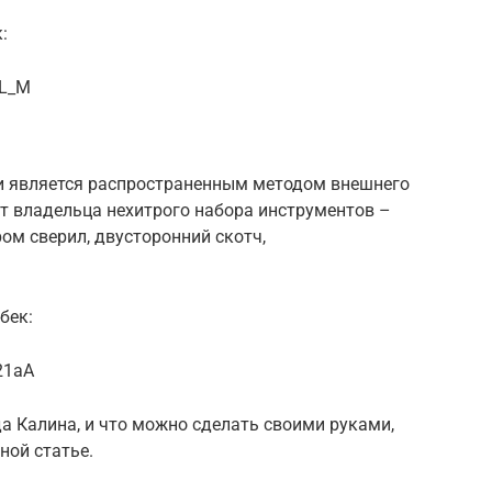
:
7L_M
и является распространенным методом внешнего
т владельца нехитрого набора инструментов –
ром сверил, двусторонний скотч,
бек:
21aA
да Калина, и что можно сделать своими руками,
ной статье.