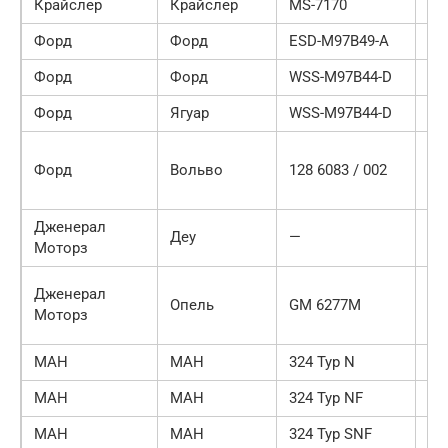
Крайслер
Крайслер
MS-7170
3
Форд
Форд
ESD-M97B49-A
10
Форд
Форд
WSS-M97B44-D
10
Форд
Ягуар
WSS-M97B44-D
5
За
Форд
Вольво
128 6083 / 002
ве
эк
Дженерал
Деу
—
Че
Моторз
За
Дженерал
Опель
GM 6277M
ве
Моторз
сл
МАН
МАН
324 Typ N
4
МАН
МАН
324 Typ NF
4
МАН
МАН
324 Typ SNF
4