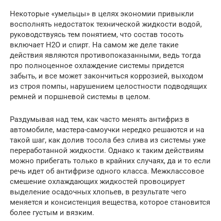
Некоторые «умельцы» в целях экономии привыкли
восполнять недостаток технической жидкости водой,
руководствуясь тем понятием, что состав тосоть
включает H2O и спирт. На самом же деле такие
действия являются противопоказанными, ведь тогда
про полноценное охлаждение системы придется
забыть, и все может закончиться коррозией, выходом
из строя помпы, нарушением целостности подводящих
ремней и поршневой системы в целом.
Раздумывая над тем, как часто менять антифриз в
автомобиле, мастера-самоучки нередко решаются и на
такой шаг, как долив тосола без слива из системы уже
переработанной жидкости. Однако к таким действиям
можно прибегать только в крайних случаях, да и то если
речь идет об антифризе одного класса. Межклассовое
смешение охлаждающих жидкостей провоцирует
выделение осадочных хлопьев, в результате чего
меняется и консистенция вещества, которое становится
более густым и вязким.