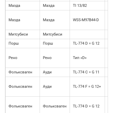
Мазда
Мазда
TI 13/82
4
За
Мазда
Мазда
WSS-M97B44-D
ве
эк
Митсубиси
Митсубиси
4
Порш
Порш
TL-774 D = G 12
10
За
Рено
Рено
Тип «D»
ве
эк
Фольксваген
Ауди
TL-774 C = G 11
3
За
Фольксваген
Ауди
TL-774 F = G 12+
ве
эк
За
Фольксваген
Фольксваген
TL-774 D = G 12
ве
эк