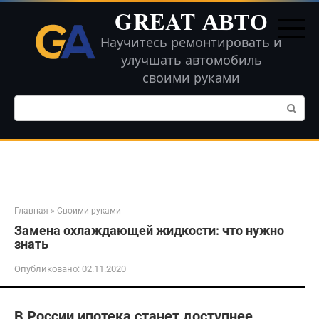
Перейти
GREAT АВТО
к
контенту
Научитесь ремонтировать и
улучшать автомобиль
своими руками
Поиск:
Главная
»
Своими руками
Замена охлаждающей жидкости: что нужно
знать
Опубликовано:
02.11.2020
В России ипотека станет доступнее