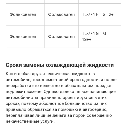
За
Фольксваген
Фольксваген
TL-774 F = G 12+
ве
эк
За
TL-774 G = G
Фольксваген
Фольксваген
ве
12++
эк
Сроки замены охлаждающей жидкости
Как и любая другая техническая жидкость в
автомобиле, тосол имеет свой срок годности, и после
переработки это вещество в обязательном порядке
подлежит замене. Однако далеко не все начинающие
автомобилисты правильно ориентируются в этих
сроках, поэтому абсолютное большинство из них
привыкло обращаться за помощью в автосервис,
переплачивая лишние деньги за порой совершенно
некачественные услуги.