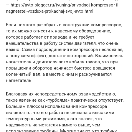
— https://avto-blogger.ru/tyuning/privodnoj-kompressor-ili-
nagnetatel-vozduxa-prokachaj-svoj-avto.html.
Если немного разобрать в конструкции компрессоров,
то их можно отнести к навесному оборудованию,
которое работает от привода и не требует
вмешательства в работу систем двигателя, что очень
важно! Схема подсоединения компрессора несложная,
а получаем эффект, достаточно хороший. Взаимосвязь
нагнетателя и двигателя автомобиля такова, что при
повышении оборотов начинает быстрее вращается
коленчатый вал, а вместе с ним и раскручивается
нагнетатель
Благодаря их непосредственному взаимодействию,
такое явление как «турбояма» практически отсутствует.
Большим плюсом использования компрессора
является то, что его работа не связана с высокими
температурными режимами, а это значит, что
надежность нагнетателя намного выше, чем
использование турбины. Многие знают, что турбину