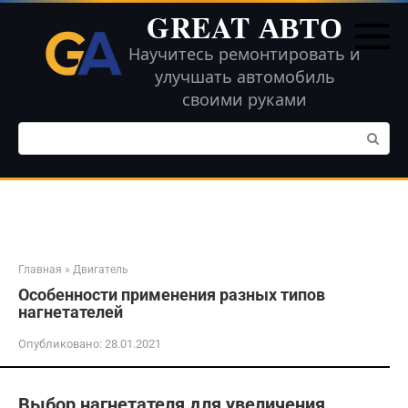
Перейти
GREAT АВТО
к
контенту
Научитесь ремонтировать и
улучшать автомобиль
своими руками
Поиск:
Главная
»
Двигатель
Особенности применения разных типов
нагнетателей
Опубликовано:
28.01.2021
Выбор нагнетателя для увеличения