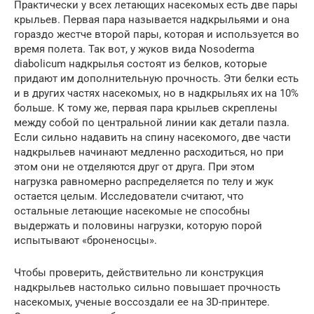
Практически у всех летающих насекомых есть две пары
крыльев. Первая пара называется надкрыльями и она
гораздо жестче второй пары, которая и используется во
время полета. Так вот, у жуков вида Nosoderma
diabolicum надкрылья состоят из белков, которые
придают им дополнительную прочность. Эти белки есть
и в других частях насекомых, но в надкрыльях их на 10%
больше. К тому же, первая пара крыльев скреплены
между собой по центральной линии как детали пазла.
Если сильно надавить на спину насекомого, две части
надкрыльев начинают медленно расходиться, но при
этом они не отделяются друг от друга. При этом
нагрузка равномерно распределяется по телу и жук
остается целым. Исследователи считают, что
остальные летающие насекомые не способны
выдержать и половины нагрузки, которую порой
испытывают «броненосцы».
Чтобы проверить, действительно ли конструкция
надкрыльев настолько сильно повышает прочность
насекомых, ученые воссоздали ее на 3D-принтере.