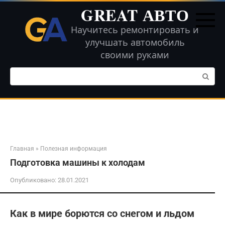
Перейти
GREAT АВТО
к
контенту
Научитесь ремонтировать и
улучшать автомобиль
своими руками
Поиск:
Главная
»
Полезная информация
Подготовка машины к холодам
Опубликовано:
28.01.2021
Как в мире борются со снегом и льдом