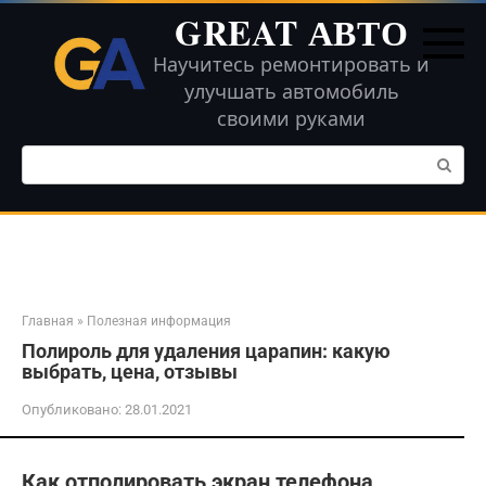
Перейти
GREAT АВТО
к
контенту
Научитесь ремонтировать и
улучшать автомобиль
своими руками
Поиск:
Главная
»
Полезная информация
Полироль для удаления царапин: какую
выбрать, цена, отзывы
Опубликовано:
28.01.2021
Как отполировать экран телефона