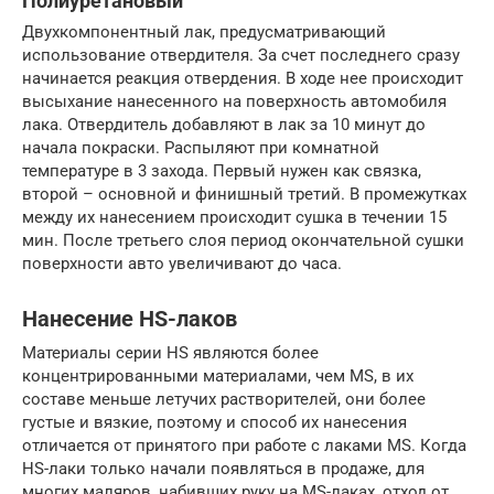
Полиуретановый
Двухкомпонентный лак, предусматривающий
использование отвердителя. За счет последнего сразу
начинается реакция отвердения. В ходе нее происходит
высыхание нанесенного на поверхность автомобиля
лака. Отвердитель добавляют в лак за 10 минут до
начала покраски. Распыляют при комнатной
температуре в 3 захода. Первый нужен как связка,
второй – основной и финишный третий. В промежутках
между их нанесением происходит сушка в течении 15
мин. После третьего слоя период окончательной сушки
поверхности авто увеличивают до часа.
Нанесение HS-лаков
Материалы серии HS являются более
концентрированными материалами, чем MS, в их
составе меньше летучих растворителей, они более
густые и вязкие, поэтому и способ их нанесения
отличается от принятого при работе с лаками MS. Когда
HS-лаки только начали появляться в продаже, для
многих маляров, набивших руку на MS-лаках, отход от