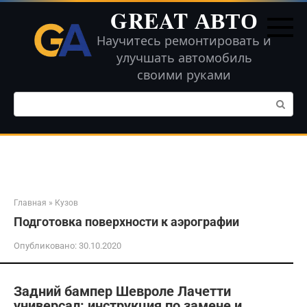
Перейти
GREAT АВТО
к
контенту
Научитесь ремонтировать и
улучшать автомобиль
своими руками
Поиск:
Главная
»
Кузов
Подготовка поверхности к аэрографии
Опубликовано:
30.10.2020
Задний бампер Шевроле Лачетти
универсал: инструкция по замене и