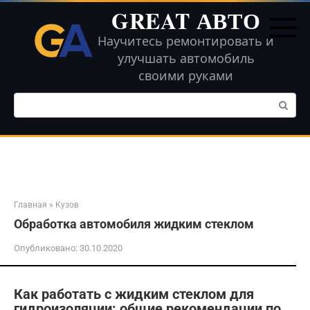
Перейти
GREAT АВТО
к
контенту
Научитесь ремонтировать и
улучшать автомобиль
своими руками
Поиск:
Главная
»
Кузов
Обработка автомобиля жидким стеклом
Опубликовано:
30.10.2020
Как работать с жидким стеклом для
гидроизоляции: общие рекомендации по