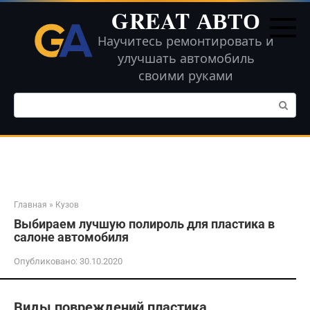
Перейти
GREAT АВТО
к
контенту
Научитесь ремонтировать и
улучшать автомобиль
своими руками
Поиск:
Главная
»
Кузов
Выбираем лучшую полироль для пластика в
салоне автомобиля
Опубликовано:
30.10.2020
Виды повреждений пластика