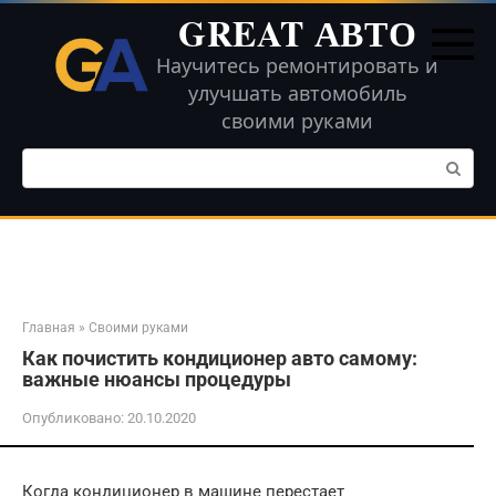
Перейти
GREAT АВТО
к
контенту
Научитесь ремонтировать и
улучшать автомобиль
своими руками
Поиск:
Главная
»
Своими руками
Как почистить кондиционер авто самому:
важные нюансы процедуры
Опубликовано:
20.10.2020
Когда кондиционер в машине перестает