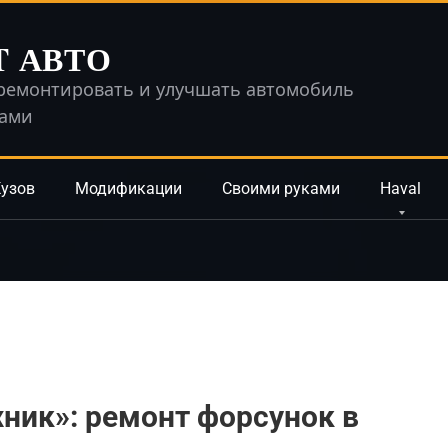
T АВТО
ремонтировать и улучшать автомобиль
ками
узов
Модификации
Своими руками
Haval
ник»: ремонт форсунок в