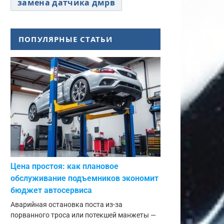
замена датчика дмрв
ПОПУЛЯРНЫЕ СТАТЬИ
Цена простоя: как плановое
обслуживание подъемников экономит
бюджет автосервиса
Аварийная остановка поста из-за
порванного троса или потекшей манжеты —