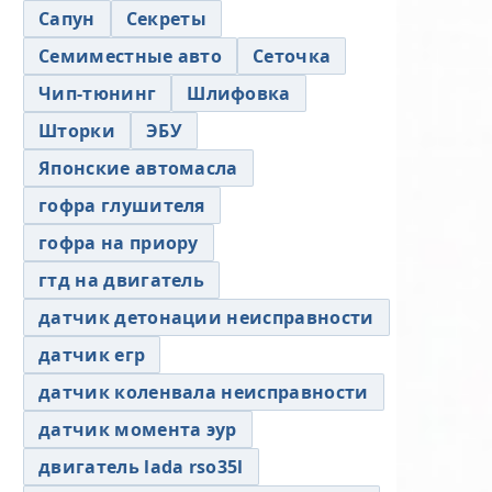
Сапун
Секреты
Семиместные авто
Сеточка
Чип-тюнинг
Шлифовка
Шторки
ЭБУ
Японские автомасла
гофра глушителя
гофра на приору
гтд на двигатель
датчик детонации неисправности
датчик егр
датчик коленвала неисправности
датчик момента эур
двигатель lada rso35l