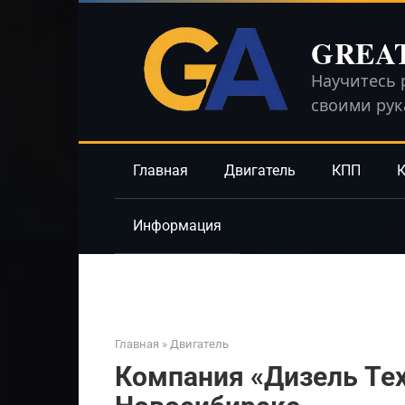
Перейти
к
GREA
контенту
Научитесь 
своими ру
Главная
Двигатель
КПП
К
Информация
Главная
»
Двигатель
Компания «Дизель Тех