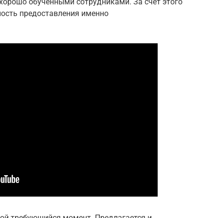
орошо обученными сотрудниками. За счет этого
ность предоставления именно
ой требующийся момент. Предлагается и