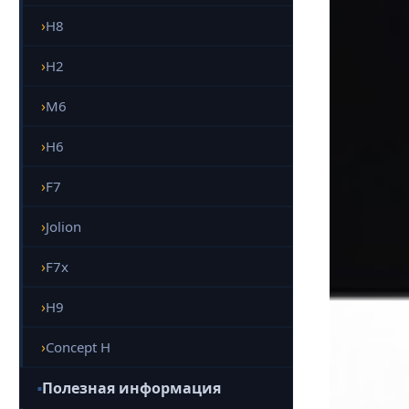
H8
H2
M6
H6
F7
Jolion
F7x
H9
Concept H
Полезная информация