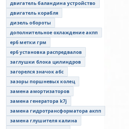
двигатель баландина устройство
двигатель корабля
дизель обороты
дополнительное охлаждение акпп
ер6 метки грм
ер6 установка распредвалов
заглушки блока цилиндров
загорелся значок абс
зазоры поршневых колец
замена амортизаторов
замена генератора k7j
замена гидротрансформатора акпп
замена глушителя калина