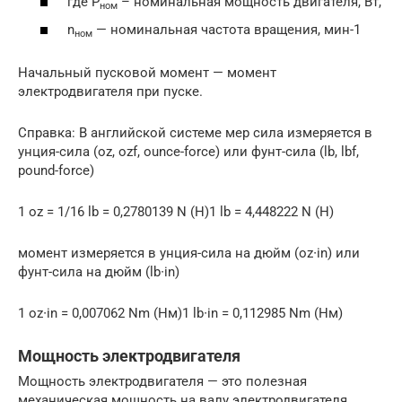
где P
– номинальная мощность двигателя, Вт,
ном
n
— номинальная частота вращения, мин-1
ном
Начальный пусковой момент — момент
электродвигателя при пуске.
Справка: В английской системе мер сила измеряется в
унция-сила (oz, ozf, ounce-force) или фунт-сила (lb, lbf,
pound-force)
1 oz = 1/16 lb = 0,2780139 N (Н)1 lb = 4,448222 N (Н)
момент измеряется в унция-сила на дюйм (oz∙in) или
фунт-сила на дюйм (lb∙in)
1 oz∙in = 0,007062 Nm (Нм)1 lb∙in = 0,112985 Nm (Нм)
Мощность электродвигателя
Мощность электродвигателя — это полезная
механическая мощность на валу электродвигателя.