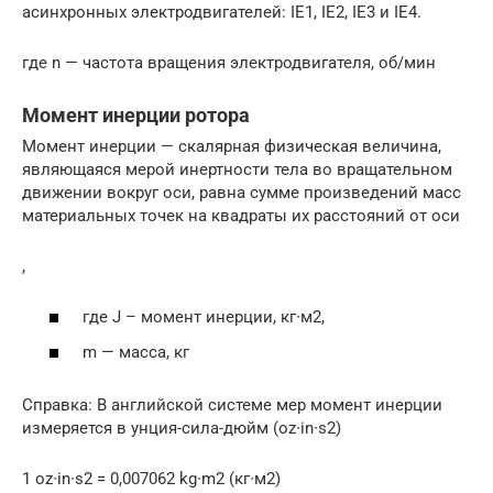
асинхронных электродвигателей: IE1, IE2, IE3 и IE4.
где n — частота вращения электродвигателя, об/мин
Момент инерции ротора
Момент инерции — скалярная физическая величина,
являющаяся мерой инертности тела во вращательном
движении вокруг оси, равна сумме произведений масс
материальных точек на квадраты их расстояний от оси
,
где J – момент инерции, кг∙м2,
m — масса, кг
Справка: В английской системе мер момент инерции
измеряется в унция-сила-дюйм (oz∙in∙s2)
1 oz∙in∙s2 = 0,007062 kg∙m2 (кг∙м2)