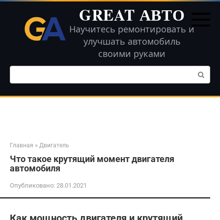
Перейти
GREAT АВТО
к
контенту
Научитесь ремонтировать и
улучшать автомобиль
своими руками
Поиск:
Главная
»
Двигатель
Что такое крутящий момент двигателя
автомобиля
Опубликовано:
28.01.2021
Как мощность двигателя и крутящий