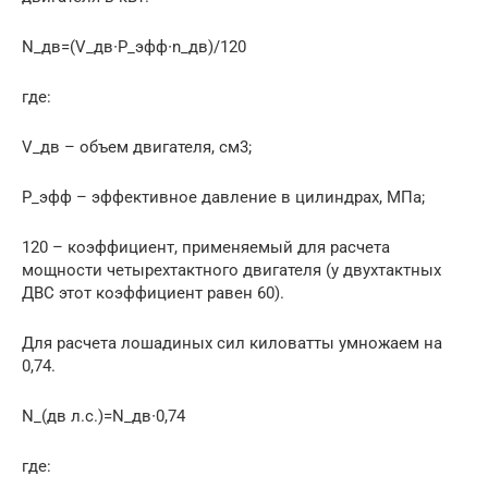
N_дв=(V_дв∙P_эфф∙n_дв)/120
где:
V_дв – объем двигателя, см3;
P_эфф – эффективное давление в цилиндрах, МПа;
120 – коэффициент, применяемый для расчета
мощности четырехтактного двигателя (у двухтактных
ДВС этот коэффициент равен 60).
Для расчета лошадиных сил киловатты умножаем на
0,74.
N_(дв л.с.)=N_дв∙0,74
где: