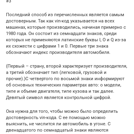
#3
Последний способ из перечисленных является самым
достоверным. Так как vin-код указывается на всех
машинах, которые производились, начиная примерно с
1980 года. Он состоит из семнадцати знаков, среди
которых не применяются латинские буквы I, O и Q из-за
их схожести с цифрами 1 и 0. Первые три знака
обозначают индекс производителя автомобиля.
(Первый – страну, второй характеризует производителя,
а третий обозначает тип (легковой, грузовой и
прочие).)С четвертого по восьмой знаки информируют
об основных технических параметрах авто: о модели,
типе и объеме двигателя, типе кузова и так далее.
Девятый символ является контрольной цифрой.
Она нужна для того, чтобы можно было определить
достоверность vin-кода. С ее помощью можно
выяснить, не числится ли автомобиль в угоне. С
двенадцатого по семнадцатый знаки являются