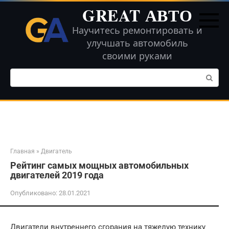
Перейти
GREAT АВТО
к
контенту
Научитесь ремонтировать и
улучшать автомобиль
своими руками
Поиск:
Главная
»
Двигатель
Рейтинг самых мощных автомобильных
двигателей 2019 года
Опубликовано:
28.01.2021
Двигатели внутреннего сгорания на тяжелую технику