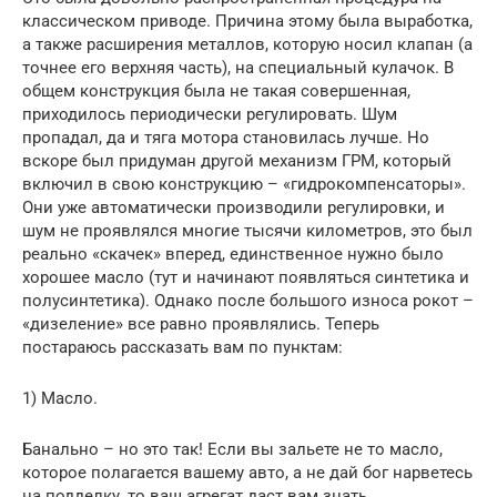
классическом приводе. Причина этому была выработка,
а также расширения металлов, которую носил клапан (а
точнее его верхняя часть), на специальный кулачок. В
общем конструкция была не такая совершенная,
приходилось периодически регулировать. Шум
пропадал, да и тяга мотора становилась лучше. Но
вскоре был придуман другой механизм ГРМ, который
включил в свою конструкцию – «гидрокомпенсаторы».
Они уже автоматически производили регулировки, и
шум не проявлялся многие тысячи километров, это был
реально «скачек» вперед, единственное нужно было
хорошее масло (тут и начинают появляться синтетика и
полусинтетика). Однако после большого износа рокот –
«дизеление» все равно проявлялись. Теперь
постараюсь рассказать вам по пунктам:
1) Масло.
Банально – но это так! Если вы зальете не то масло,
которое полагается вашему авто, а не дай бог нарветесь
на подделку, то ваш агрегат даст вам знать