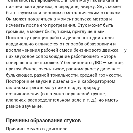
тональность, периодичность. Они могут возникать в
нижней части движка, в середине, вверху. Звук может
быть глухим или звонким с металлическим оттенком.
Он может появляться в момент запуска мотора и
исчезать после его прогревания. Стук может быть
громким, а может быть, тихим, приглушённым.
Поскольку принцип работы дизельного двигателя
кардинально отличается от способа образования и
воспламенения рабочей смеси бензинового движка — у
них звуковое сопровождение работающего мотора
совершенно не похожее. У бензинового ДВС — мягкое,
приглушённое, очень тихое, равномерное; у дизеля —
булькающее, разной тональности, средней громкости.
Посторонние звуки в дизельном и карбюраторном
силовом агрегате могут иметь одну природу
возникновения (в шатунно-поршневой группе,
клапанах, распределительном вале и т. д.), но иметь
разное звучание.
Причины образования стуков
Причины стуков в двигателе