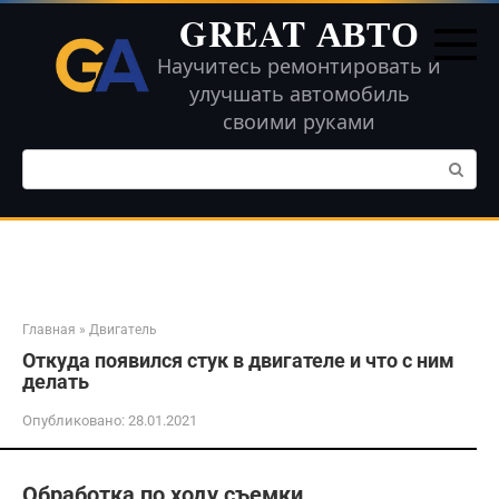
Перейти
GREAT АВТО
к
контенту
Научитесь ремонтировать и
улучшать автомобиль
своими руками
Поиск:
Главная
»
Двигатель
Откуда появился стук в двигателе и что с ним
делать
Опубликовано:
28.01.2021
Обработка по ходу съемки