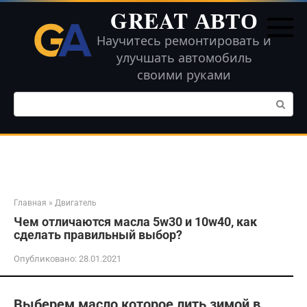
Перейти
GREAT АВТО
к
контенту
Научитесь ремонтировать и
улучшать автомобиль
своими руками
Поиск:
Главная
»
Двигатель
Чем отличаются масла 5w30 и 10w40, как
сделать правильный выбор?
Опубликовано:
28.01.2021
Выберем масло которое лить зимой в