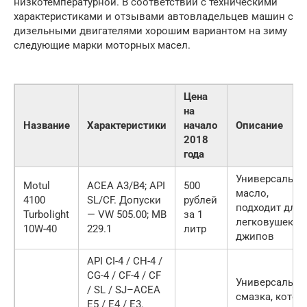
низкотемпературной. В соответствии с техническими
характеристиками и отзывами автовладельцев машин с
дизельными двигателями хорошим вариантом на зиму
следующие марки моторных масел.
Цена
на
Название
Характеристики
начало
Описание
2018
года
Универсально
Motul
ACEA A3/B4; API
500
масло,
4100
SL/CF. Допуски
рублей
подходит для
Turbolight
— VW 505.00; MB
за 1
легковушек и
10W-40
229.1
литр
джипов
API CI-4 / CH-4 /
CG-4 / CF-4 / CF
Универсальна
/ SL / SJ–ACEA
смазка, котор
E5 / E4 / E3.