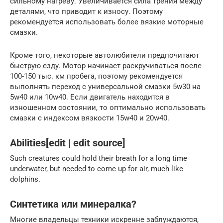
сильному нагреву. Увеличивается сила трения между
деталями, что приводит к износу. Поэтому
рекомендуется использовать более вязкие моторные
смазки.
Кроме того, некоторые автолюбители предпочитают
быструю езду. Мотор начинает раскручиваться после
100-150 тыс. км пробега, поэтому рекомендуется
выполнять переход с универсальной смазки 5w30 на
5w40 или 10w40. Если двигатель находится в
изношенном состоянии, то оптимально использовать
смазки с индексом вязкости 15w40 и 20w40.
Abilities[edit | edit source]
Such creatures could hold their breath for a long time
underwater, but needed to come up for air, much like
dolphins.
Синтетика или минералка?
Многие владельцы техники искренне заблуждаются,