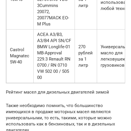
использовать
3Cummins
литр
любой техник
20072,
20077MACK EO-
M Plus
ACEA A3/B3,
A3/B4 API SN/CF
BMW Longlife-01
270
Универсально
Castrol
MB-Approval
рублей
масло для
Magnatec
229.3 Renault RN
за 1
легковушек и
5W-40
0700 / RN 0710
литр
грузовиков
VW 502 00 / 505
00
Рейтинг масел для дизельных двигателей зимой
Также необходимо помнить, что большинство
имеющихся в продаже моторных масел являются
универсальными, то есть, такими, которые можно
использовать как в бензиновых, так и в дизельных
двигателях