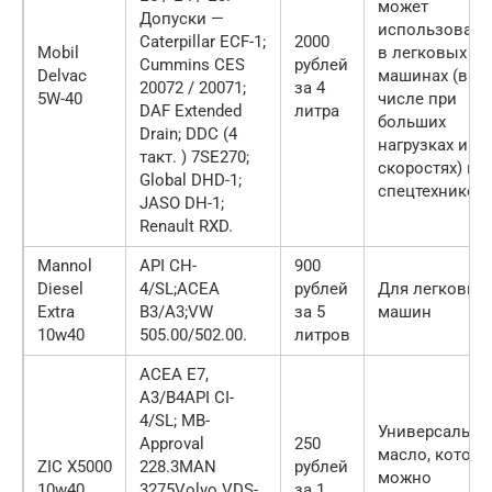
может
Допуски —
использовать
Caterpillar ECF-1;
2000
Mobil
в легковых
Cummins CES
рублей
Delvac
машинах (в т
20072 / 20071;
за 4
5W-40
числе при
DAF Extended
литра
больших
Drain; DDC (4
нагрузках и
такт. ) 7SE270;
скоростях) и в
Global DHD-1;
спецтехнике
JASO DH-1;
Renault RXD.
Mannol
API CH-
900
Diesel
4/SL;ACEA
рублей
Для легковых
Extra
B3/A3;VW
за 5
машин
10w40
505.00/502.00.
литров
ACEA E7,
A3/B4API CI-
4/SL; MB-
Универсально
Approval
250
масло, которо
ZIC X5000
228.3MAN
рублей
можно
10w40
3275Volvo VDS-
за 1