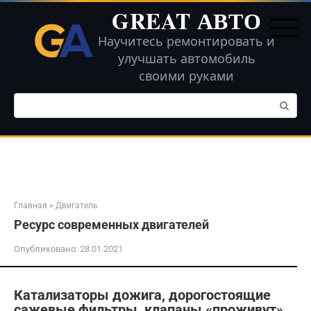
Перейти
GREAT АВТО
к
контенту
Научитесь ремонтировать и
улучшать автомобиль
своими руками
Поиск:
Главная
»
Двигатель
Ресурс современных двигателей
Опубликовано:
28.01.2021
Катализаторы дожига, дорогостоящие
сажевые фильтры, клапаны «проживут»