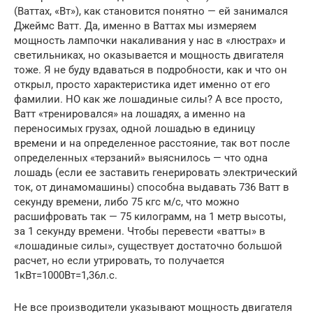
(Ваттах, «Вт»), как становится понятно — ей занимался
Джеймс Ватт. Да, именно в Ваттах мы измеряем
мощность лампочки накаливания у нас в «люстрах» и
светильниках, но оказывается и мощность двигателя
тоже. Я не буду вдаваться в подробности, как и что он
открыл, просто характеристика идет именно от его
фамилии. НО как же лошадиные силы? А все просто,
Ватт «тренировался» на лошадях, а именно на
переносимых грузах, одной лошадью в единицу
времени и на определенное расстояние, так вот после
определенных «терзаний» выяснилось — что одна
лошадь (если ее заставить генерировать электрический
ток, от динамомашины) способна выдавать 736 Ватт в
секунду времени, либо 75 кгс м/с, что можно
расшифровать так — 75 килограмм, на 1 метр высоты,
за 1 секунду времени. Чтобы перевести «ватты» в
«лошадиные силы», существует достаточно большой
расчет, но если утрировать, то получается
1кВт=1000Вт=1,36л.с.
Не все производители указывают мощность двигателя