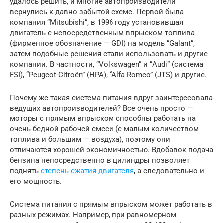
удалось решить, и многие автопроизводители
вернулись к давно забытой схеме. Первой была
компания “Mitsubishi”, в 1996 году установившая
двигатель с непосредственным впрыском топлива
(фирменное обозначение — GDI) на модель “Galant”,
затем подобные решения стали использовать и другие
компании. В частности, “Volkswagen” и “Audi” (система
FSI), “Peugeot-Citroёn” (HPA), “Alfa Romeo” (JTS) и другие.
Почему же такая система питания вдруг заинтересовала
ведущих автопроизводителей? Все очень просто —
моторы с прямым впрыском способны работать на
очень бедной рабочей смеси (с малым количеством
топлива и большим — воздуха), поэтому они
отличаются хорошей экономичностью. Вдобавок подача
бензина непосредственно в цилиндры позволяет
поднять
степень сжатия двигателя
, а следовательно и
его мощность.
Система питания с прямым впрыском может работать в
разных режимах. Например, при равномерном