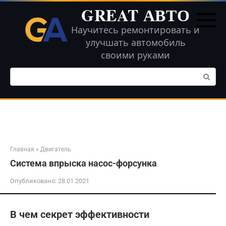
Перейти
GREAT АВТО
к
контенту
Научитесь ремонтировать и
улучшать автомобиль
своими руками
Поиск:
Главная
»
Двигатель
Система впрыска насос-форсунка
Опубликовано:
28.01.2021
В чем секрет эффективности