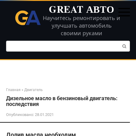
Перейти
GREAT АВТО
к
контенту
Научитесь ремонтировать и
улучшать автомобиль
своими руками
Поиск:
Главная
»
Двигатель
Дизельное масло в бензиновый двигатель:
последствия
Опубликовано:
28.01.2021
Долив масла необходим