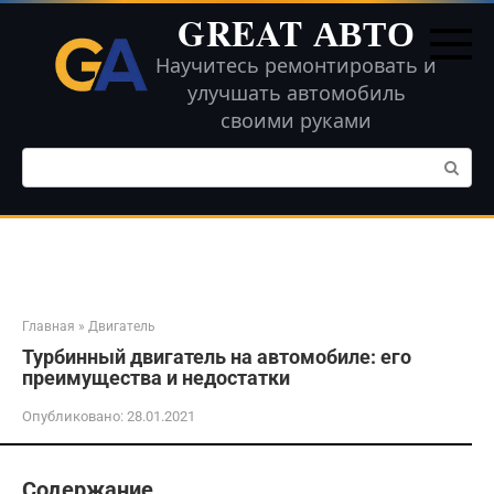
Перейти
GREAT АВТО
к
контенту
Научитесь ремонтировать и
улучшать автомобиль
своими руками
Поиск:
Главная
»
Двигатель
Турбинный двигатель на автомобиле: его
преимущества и недостатки
Опубликовано:
28.01.2021
Содержание