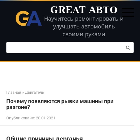
Перейти
GREAT АВТО
к
контенту
Научитесь ремонтировать и
улучшать автомобиль
своими руками
Поиск:
Главная
»
Двигатель
Почему появляются рывки машины при
разгоне?
Опубликовано:
28.01.2021
Общие причины дерганья