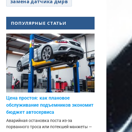
замена датчика дмрв
ПОПУЛЯРНЫЕ СТАТЬИ
Цена простоя: как плановое
обслуживание подъемников экономит
бюджет автосервиса
Аварийная остановка поста из-за
порванного троса или потекшей манжеты —