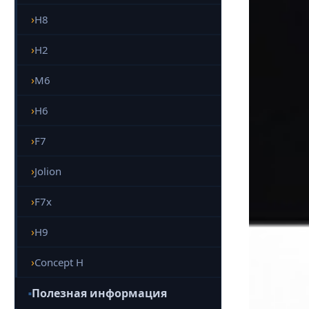
H8
H2
M6
H6
F7
Jolion
F7x
H9
Concept H
Полезная информация