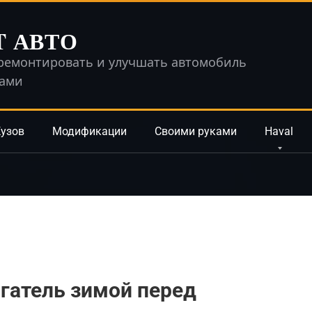
T АВТО
ремонтировать и улучшать автомобиль
ками
узов
Модификации
Своими руками
Haval
игатель зимой перед