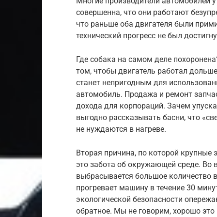
Многие производители автомобилей у
совершенна, что они работают безупр
что раньше оба двигателя были прим
технический прогресс не был достигнут
Где собака на самом деле похоронена
том, чтобы двигатель работал дольш
станет непригодным для использовани
автомобиль. Продажа и ремонт запч
дохода для корпораций. Зачем упуск
выгодно рассказывать басни, что «с
не нуждаются в нагреве.
Вторая причина, по которой крупные 
это забота об окружающей среде. Во 
выбрасывается большое количество вы
прогревает машину в течение 30 минут
экологической безопасности опережа
обратное. Мы не говорим, хорошо это