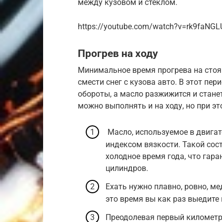
между кузовом и стеклом.
https://youtube.com/watch?v=rk9faNG
Прогрев на ходу
Минимальное время прогрева на стоян
смести снег с кузова авто. В этот пе
обороты, а масло разжижится и стан
можно выполнять и на ходу, но при э
Масло, используемое в двигат
индексом вязкости. Такой сос
холодное время года, что гара
цилиндров.
Ехать нужно плавно, ровно, ме
это время вы как раз выедите 
Преодолевая первый километр,