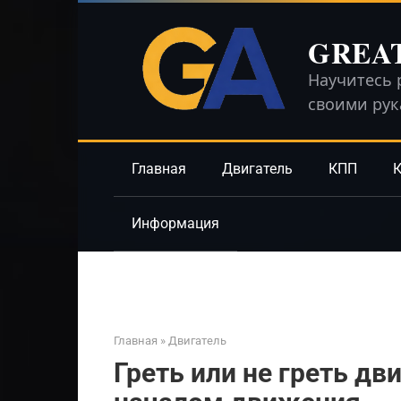
Перейти
к
GREA
контенту
Научитесь 
своими ру
Главная
Двигатель
КПП
К
Информация
Главная
»
Двигатель
Греть или не греть дв