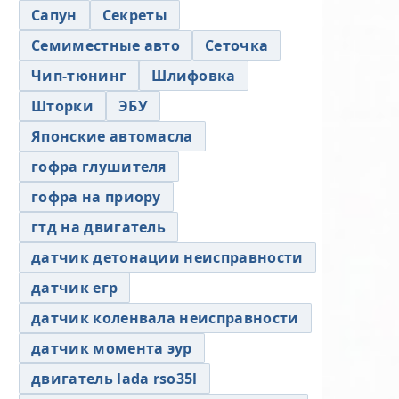
Сапун
Секреты
Семиместные авто
Сеточка
Чип-тюнинг
Шлифовка
Шторки
ЭБУ
Японские автомасла
гофра глушителя
гофра на приору
гтд на двигатель
датчик детонации неисправности
датчик егр
датчик коленвала неисправности
датчик момента эур
двигатель lada rso35l