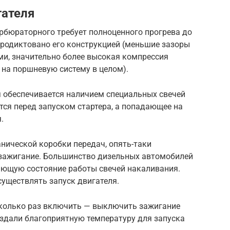
гателя
арбюраторного требует полноценного прогрева до
продиктовано его конструкцией (меньшие зазоры
и, значительно более высокая компрессия
 на поршневую систему в целом).
я обеспечивается наличием специальных свечей
ся перед запуском стартера, а попадающее на
.
анической коробки передач, опять-таки
зажигание. Большинство дизельных автомобилей
ающую состояние работы свечей накаливания.
существлять запуск двигателя.
сколько раз включить — выключить зажигание
оздали благоприятную температуру для запуска