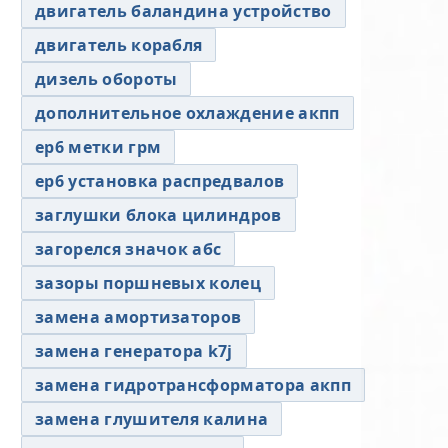
двигатель баландина устройство
двигатель корабля
дизель обороты
дополнительное охлаждение акпп
ер6 метки грм
ер6 установка распредвалов
заглушки блока цилиндров
загорелся значок абс
зазоры поршневых колец
замена амортизаторов
замена генератора k7j
замена гидротрансформатора акпп
замена глушителя калина