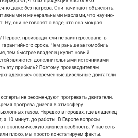
тверждают, что их продукция настолько
ечно даже без нагрева. Они начинают объяснять,
итивными и минеральными маслами, что научно-
. Ну, они не говорят о воде, что она мокрая.
? Первое: производители не заинтересованы в
е гарантийного срока. Чем раньше автомобиль
я, тем быстрее владелец купит новый
астей являются дополнительными источниками
ать эту прибыль? Поэтому производителям
верхнадежные» современные дизельные двигатели
эксперты не рекомендуют прогревать двигатели.
время прогрева дизеля в атмосферу
хлопных газов. Нередко в городах, где владелец
, а 10 минут. до работы. В Европе вопросы
ют экономическую жизнеспособность. У нас есть
 или плохо, мы просто констатируем факты.