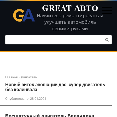
Перейти
GREAT АВТО
к
контенту
Научитесь ремонтировать и
улучшать автомобиль
своими руками
Поиск:
Главная
»
Двигатель
Новый виток эволюции двс: супер двигатель
без коленвала
Опубликовано:
28.01.2021
Бесшатунный двигатель Баландина