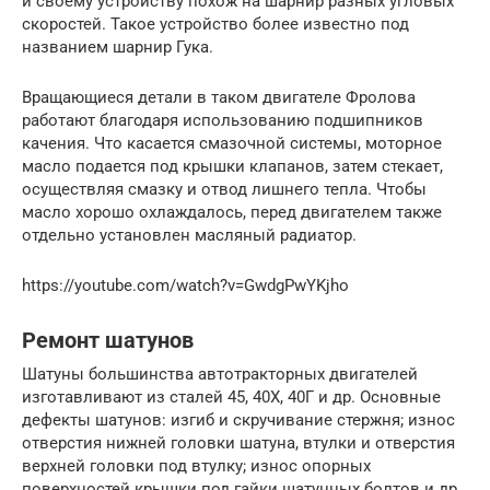
и своему устройству похож на шарнир разных угловых
скоростей. Такое устройство более известно под
названием шарнир Гука.
Вращающиеся детали в таком двигателе Фролова
работают благодаря использованию подшипников
качения. Что касается смазочной системы, моторное
масло подается под крышки клапанов, затем стекает,
осуществляя смазку и отвод лишнего тепла. Чтобы
масло хорошо охлаждалось, перед двигателем также
отдельно установлен масляный радиатор.
https://youtube.com/watch?v=GwdgPwYKjho
Ремонт шатунов
Шатуны большинства автотракторных двигателей
изготавливают из сталей 45, 40Х, 40Г и др. Основные
дефекты шатунов: изгиб и скручивание стержня; износ
отверстия нижней головки шатуна, втулки и отверстия
верхней головки под втулку; износ опорных
поверхностей крышки под гайки шатунных болтов и др.