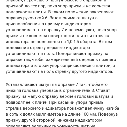
оправку, перемещают шатун вместе с оправкой и
призмой до тех пор, пока упор призмы не коснется
поверхности плиты. В таком положении закрепляют
оправку рукояткой 6. Затем снимают шатун с
приспособления, а призму с индикатором
устанавливают на оправку 7 и перемещают, пока упор
призмы не коснется поверхности плиты и стрелка
индикатора не повернется на 1,0-1,5 оборота. В этом
положении стрелку верхнего индикатора
устанавливают на ноль. Поворачивают призму на
оправке так, чтобы измерительный стержень нижнего
индикатора и второй упор соприкасались с плитой, и
устанавливают на ноль стрелку другого индикатора.
Устанавливают шатун на оправке 7 так, чтобы его
нижняя головка уперлась в ограничитель 3. Ставят
призму на малую оправку верхней головки шатуна и
подводят ее к плите. При касании упора призмы
стрелка верхнего индикатора покажет величину изгиба
в сотых долях миллиметра на длине 100 мм. Повернув
призму другой стороной, нижним индикатором
определяют величину скрученности шатуна.