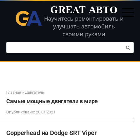
Перейти
GREAT АВТО
к
контенту
Научитесь ремонтировать и
улучшать автомобиль
своими руками
Поиск:
Главная
»
Двигатель
Самые мощные двигатели в мире
Опубликовано:
28.01.2021
Copperhead на Dodge SRT Viper