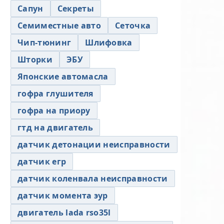
Сапун
Секреты
Семиместные авто
Сеточка
Чип-тюнинг
Шлифовка
Шторки
ЭБУ
Японские автомасла
гофра глушителя
гофра на приору
гтд на двигатель
датчик детонации неисправности
датчик егр
датчик коленвала неисправности
датчик момента эур
двигатель lada rso35l