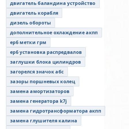
двигатель баландина устройство
двигатель корабля
дизель обороты
дополнительное охлаждение акпп
ер6 метки грм
ер6 установка распредвалов
заглушки блока цилиндров
загорелся значок абс
зазоры поршневых колец
замена амортизаторов
замена генератора k7j
замена гидротрансформатора акпп
замена глушителя калина