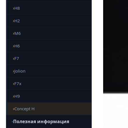
H8
H2
M6
H6
F7
Jolion
F7x
H9
Concept H
Полезная информация