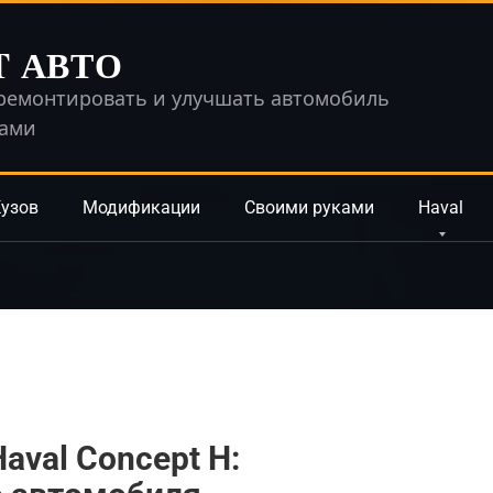
T АВТО
ремонтировать и улучшать автомобиль
ками
узов
Модификации
Своими руками
Haval
aval Concept H: