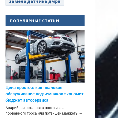
замена датчика дмрв
ПОПУЛЯРНЫЕ СТАТЬИ
Цена простоя: как плановое
обслуживание подъемников экономит
бюджет автосервиса
Аварийная остановка поста из-за
порванного троса или потекшей манжеты —