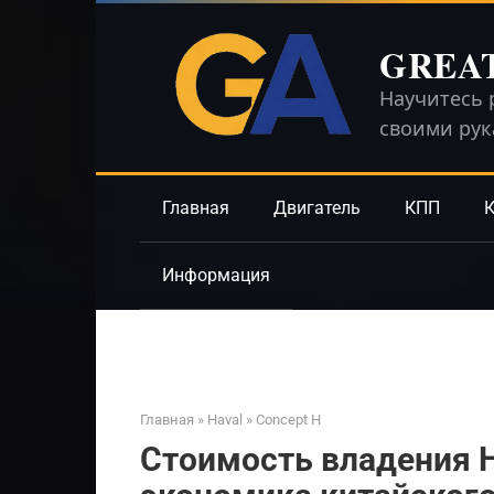
Перейти
к
GREA
контенту
Научитесь 
своими ру
Главная
Двигатель
КПП
К
Информация
Главная
»
Haval
»
Concept H
Стоимость владения H