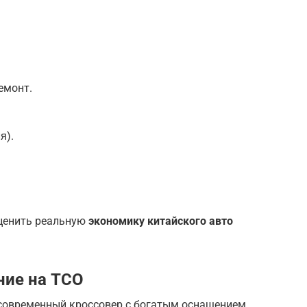
емонт.
я).
ценить реальную
экономику китайского авто
ние на TCO
 современный кроссовер с богатым оснащением.