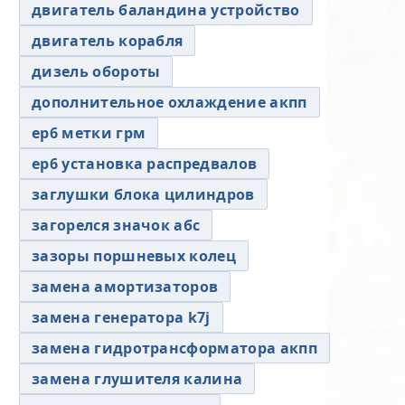
двигатель баландина устройство
двигатель корабля
дизель обороты
дополнительное охлаждение акпп
ер6 метки грм
ер6 установка распредвалов
заглушки блока цилиндров
загорелся значок абс
зазоры поршневых колец
замена амортизаторов
замена генератора k7j
замена гидротрансформатора акпп
замена глушителя калина