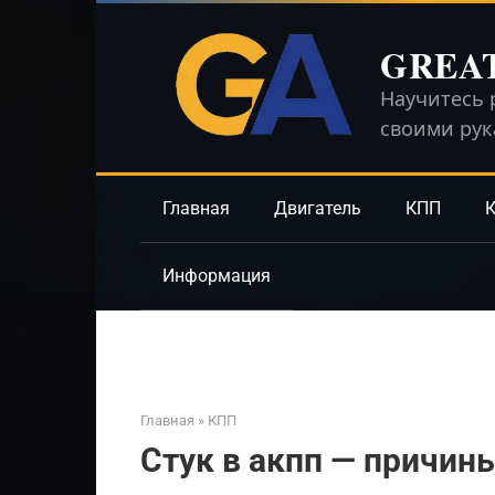
Перейти
к
GREA
контенту
Научитесь 
своими ру
Главная
Двигатель
КПП
К
Информация
Главная
»
КПП
Стук в акпп — причин