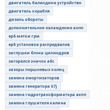
двигатель баландина устройство
двигатель корабля
дизель обороты
дополнительное охлаждение акпп
ер6 метки грм
ер6 установка распредвалов
заглушки блока цилиндров
загорелся значок абс
зазоры поршневых колец
замена амортизаторов
замена генератора k7j
замена гидротрансформатора акпп
замена глушителя калина