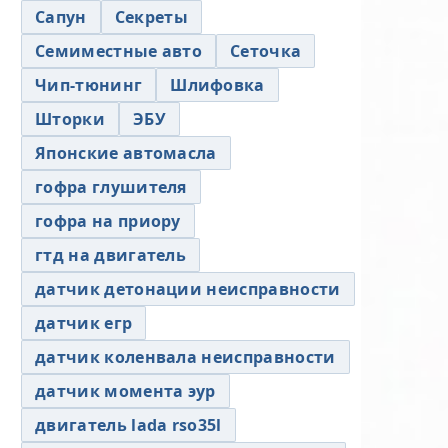
Сапун
Секреты
Семиместные авто
Сеточка
Чип-тюнинг
Шлифовка
Шторки
ЭБУ
Японские автомасла
гофра глушителя
гофра на приору
гтд на двигатель
датчик детонации неисправности
датчик егр
датчик коленвала неисправности
датчик момента эур
двигатель lada rso35l