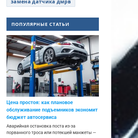
замена датчика дмрв
ПОПУЛЯРНЫЕ СТАТЬИ
Цена простоя: как плановое
обслуживание подъемников экономит
бюджет автосервиса
Аварийная остановка поста из-за
порванного троса или потекшей манжеты —