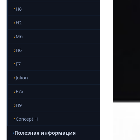
H8
H2
M6
H6
F7
Jolion
F7x
H9
Concept H
Полезная информация