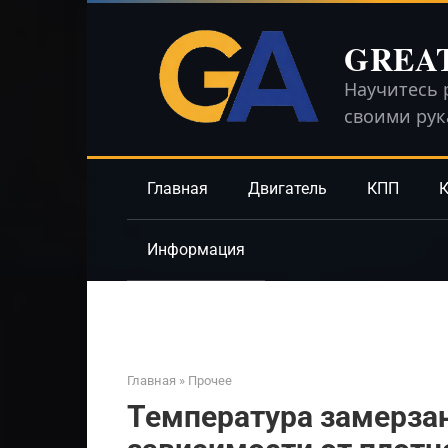
Перейти
к
GREA
контенту
Научитесь 
своими ру
Главная
Двигатель
КПП
К
Информация
Главная
»
Прочее
Температура замерзан