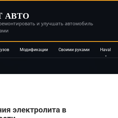
T АВТО
ремонтировать и улучшать автомобиль
ками
узов
Модификации
Своими руками
Haval
ия электролита в