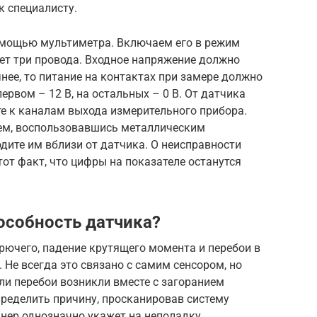
к специалисту.
омощью мультиметра. Включаем его в режим
еет три провода. Входное напряжение должно
чнее, то питание на контактах при замере должно
рвом – 12 В, на остальных – 0 В. От датчика
те к каналам выхода измерительного прибора.
ем, воспользовавшись металлическим
одите им вблизи от датчика. О неисправности
тот факт, что цифры на показателе останутся
особность датчика?
рючего, падение крутящего момента и перебои в
Не всегда это связано с самим сенсором, но
сли перебои возникли вместе с загоранием
пределить причину, просканировав систему
нер однозначно укажет на неполадку.