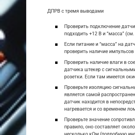
ДПРВ с тремя выводами
Проверить подключение датчи
подходить +12 В и “масса” (см.
Если питание и “масса” на дат
проверить наличие импульсов 
Проверить наличие влаги в со
датчика штекер с сигнальными
розетки. Если там имеется оки
Проверьте изоляцию сигнальны
является самой распространен
датчик находится в непосредс
нагревается и со временем ло
Проверьте значение сопротивл
правило, оно составляет около
несколько кОм (подробную ин