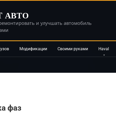
T АВТО
ремонтировать и улучшать автомобиль
ками
узов
Модификации
Своими руками
Haval
ка фаз