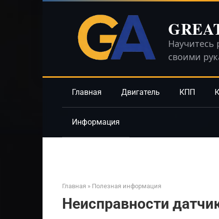
Перейти
к
GREA
контенту
Научитесь 
своими ру
Главная
Двигатель
КПП
К
Информация
Главная
»
Полезная информация
Неисправности датчи