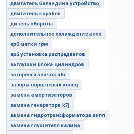
двигатель баландина устройство
двигатель корабля
дизель обороты
дополнительное охлаждение акпп
ер6 метки грм
ер6 установка распредвалов
заглушки блока цилиндров
загорелся значок абс
зазоры поршневых колец
замена амортизаторов
замена генератора k7j
замена гидротрансформатора акпп
замена глушителя калина