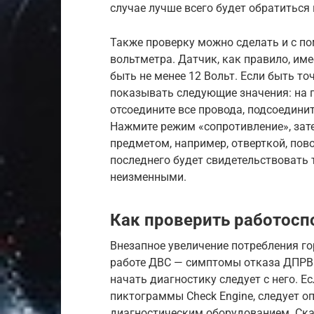
случае лучше всего будет обратиться 
Также проверку можно сделать и с п
вольтметра. Датчик, как правило, им
быть не менее 12 Вольт. Если быть то
показывать следующие значения: на пе
отсоедините все провода, подсоедини
Нажмите режим «сопротивление», зат
предметом, например, отверткой, пов
последнего будет свидетельствовать 
неизменными.
Как проверить работосп
Внезапное увеличение потребления го
работе ДВС — симптомы отказа ДПРВ. 
начать диагностику следует с него. Е
пиктограммы Check Engine, следует о
диагностическим оборудованием. Ска