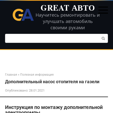
Перейти
GREAT АВТО
к
контенту
Научитесь ремонтировать и
улучшать автомобиль
своими руками
Поиск:
Главная
»
Полезная информация
Дополнительный насос отопителя на газели
Опубликовано:
28.01.2021
Инструкция по монтажу дополнительной
электропомпы