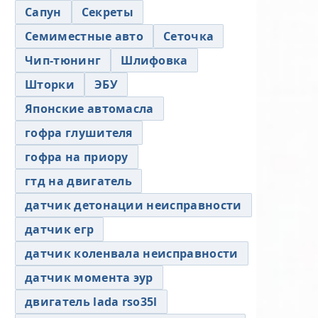
Сапун
Секреты
Семиместные авто
Сеточка
Чип-тюнинг
Шлифовка
Шторки
ЭБУ
Японские автомасла
гофра глушителя
гофра на приору
гтд на двигатель
датчик детонации неисправности
датчик егр
датчик коленвала неисправности
датчик момента эур
двигатель lada rso35l