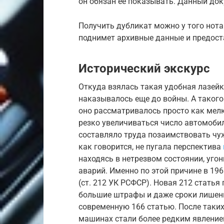
он обязан ее показывать. Данный док
Получить дубликат можно у того нота
поднимет архивные данные и предост
Исторический экскурс
Откуда взялась такая удобная лазей
наказывалось еще до войны. А такого 
оно рассматривалось просто как мелк
резко увеличиваться число автомобил
составляло труда позаимствовать чуж
как говорится, не пугала перспектива
находясь в нетрезвом состоянии, уг
аварий. Именно по этой причине в 19
(ст. 212 УК РСФСР). Новая 212 стать
большие штрафы и даже сроки лишени
современную 166 статью. После таки
машинах стали более редким явление