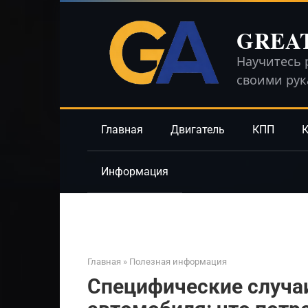
Перейти
к
GREA
контенту
Научитесь 
своими ру
Главная
Двигатель
КПП
К
Информация
Главная
»
Полезная информация
Специфические случаи