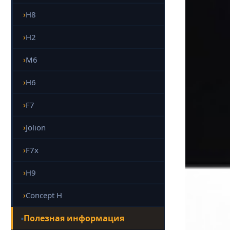
H8
H2
M6
H6
F7
Jolion
F7x
H9
Concept H
Полезная информация