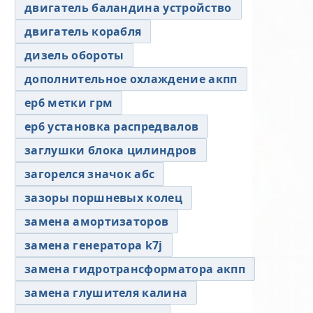
двигатель баландина устройство
двигатель корабля
дизель обороты
дополнительное охлаждение акпп
ер6 метки грм
ер6 установка распредвалов
заглушки блока цилиндров
загорелся значок абс
зазоры поршневых колец
замена амортизаторов
замена генератора k7j
замена гидротрансформатора акпп
замена глушителя калина