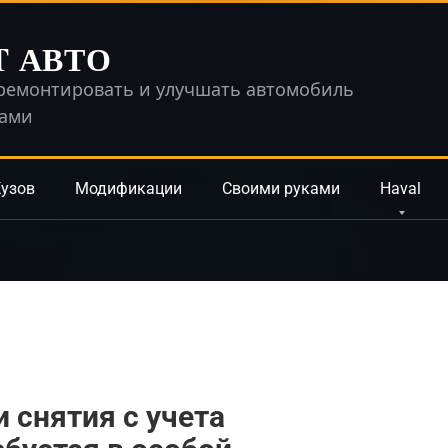
T АВТО
ремонтировать и улучшать автомобиль
ками
узов
Модификации
Своими руками
Haval
 снятия с учета