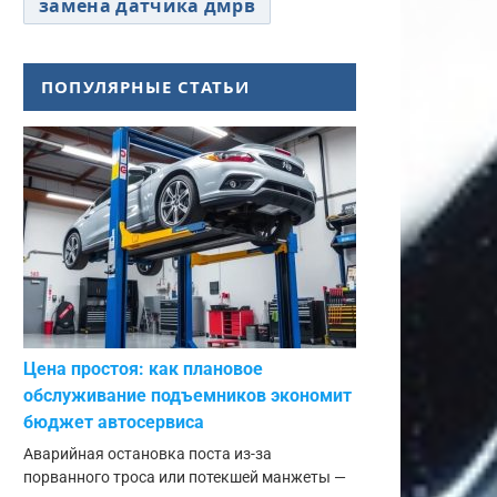
замена датчика дмрв
ПОПУЛЯРНЫЕ СТАТЬИ
Цена простоя: как плановое
обслуживание подъемников экономит
бюджет автосервиса
Аварийная остановка поста из-за
порванного троса или потекшей манжеты —