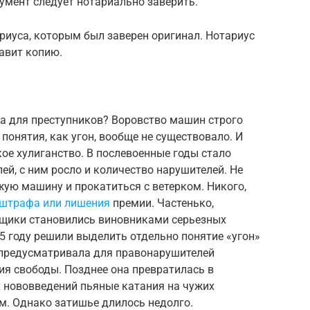
умент следует нотариально заверить.
риуса, которым был заверен оригинал. Нотариус
авит копию.
ка для преступников? Воровство машин строго
понятия, как угон, вообще не существовало. И
ое хулиганство. В послевоенные годы стало
ей, с ним росло и количество нарушителей. Не
ую машину и прокатиться с ветерком. Никого,
штрафа или лишения
премии. Частенько,
онщики становились виновниками серьезных
65 году решили выделить отдельно понятие «угон»
я предусматривала для правонарушителей
я свободы. Позднее она превратилась в
х нововведений пьяные катания на чужих
м. Однако затишье длилось недолго.