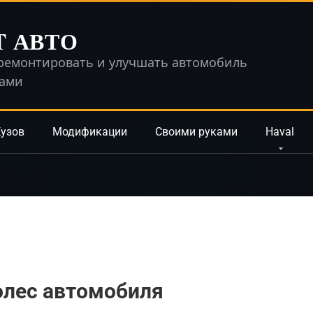
T АВТО
ремонтировать и улучшать автомобиль
ками
узов
Модификации
Своими руками
Haval
олес автомобиля