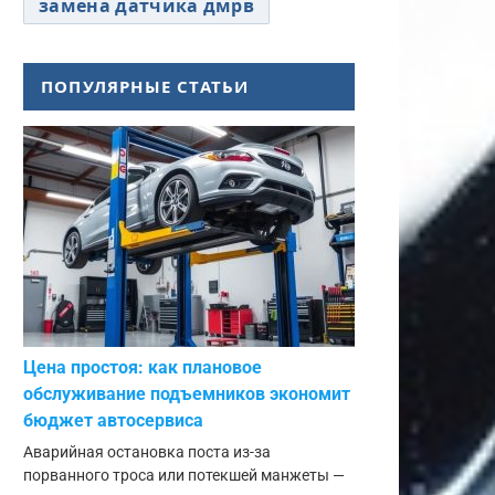
замена датчика дмрв
ПОПУЛЯРНЫЕ СТАТЬИ
Цена простоя: как плановое
обслуживание подъемников экономит
бюджет автосервиса
Аварийная остановка поста из-за
порванного троса или потекшей манжеты —