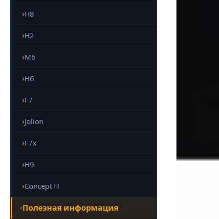
H8
H2
M6
H6
F7
Jolion
F7x
H9
Concept H
Полезная информация