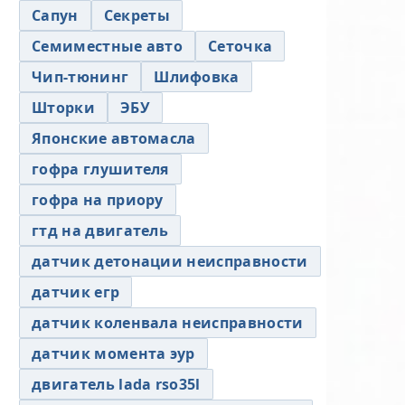
Сапун
Секреты
Семиместные авто
Сеточка
Чип-тюнинг
Шлифовка
Шторки
ЭБУ
Японские автомасла
гофра глушителя
гофра на приору
гтд на двигатель
датчик детонации неисправности
датчик егр
датчик коленвала неисправности
датчик момента эур
двигатель lada rso35l