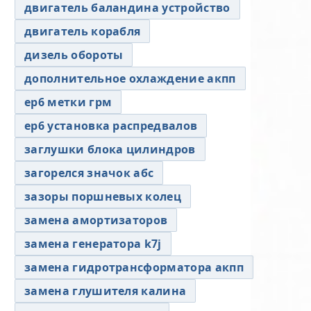
двигатель баландина устройство
двигатель корабля
дизель обороты
дополнительное охлаждение акпп
ер6 метки грм
ер6 установка распредвалов
заглушки блока цилиндров
загорелся значок абс
зазоры поршневых колец
замена амортизаторов
замена генератора k7j
замена гидротрансформатора акпп
замена глушителя калина