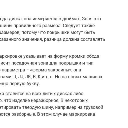
ода диска, она измеряется в дюймах. Зная это
ошины правильного размера. Следует также
размеров, потому что покрышки могут быть
азанного значения, разница должна составлять
маркировке указывает на форму кромки обода
ависит посадочная зона для покрышки и тип
о параметра − «форма закраины», она
и: J, JJ, JK, B, K и т. п. Но на новых машинах
нно первую букву.
а ставится на всех литых дисках либо
, что изделие неразборное. В некоторых
нтировать твердую шину, например на грузовой
ются разборные. В этом случае маркировка