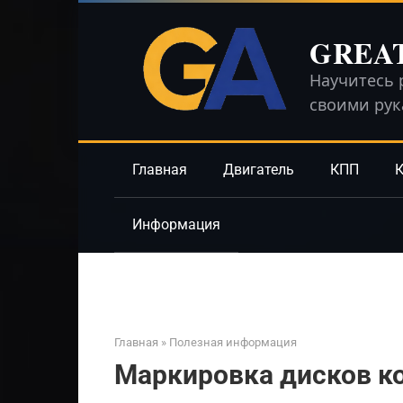
Перейти
к
GREA
контенту
Научитесь 
своими ру
Главная
Двигатель
КПП
К
Информация
Главная
»
Полезная информация
Маркировка дисков к