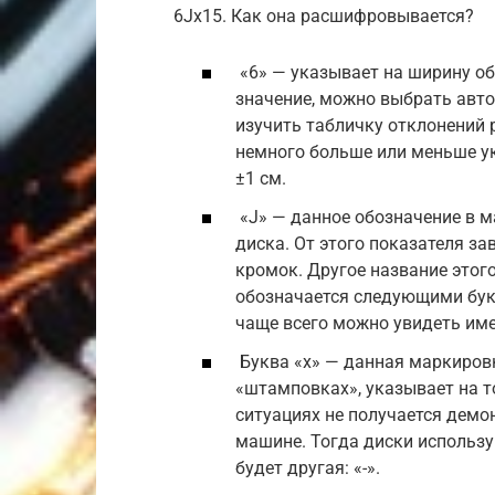
6Jx15. Как она расшифровывается?
«6» — указывает на ширину об
значение, можно выбрать авт
изучить табличку отклонений 
немного больше или меньше ук
±1 см.
«J» — данное обозначение в 
диска. От этого показателя з
кромок. Другое название этог
обозначается следующими буквам
чаще всего можно увидеть име
Буква «х» — данная маркировк
«штамповках», указывает на то
ситуациях не получается демо
машине. Тогда диски использу
будет другая: «-».