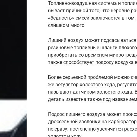
Топливно-воздушная система и топли
бывает причиной того, что неровно ра
«бедность» смеси заключается в том, 
слишком много.
Лишний воздух может подсасываться 
резиновые топливные шланги плохого
приобретать со временем микротрещи
также способствует подсосу воздуха 
Более серьезной проблемой можно счи
же регулятор холостого хода, регулят
называют датчиком холостого хода.
деталь известна также под название
Подсос лишнего воздуха может происх
дроссельной заслонки на карбюраторе
не сразу: постепенно увеличится расхо
холостом ходу.