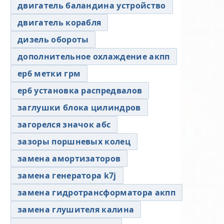
двигатель баландина устройство
двигатель корабля
дизель обороты
дополнительное охлаждение акпп
ер6 метки грм
ер6 установка распредвалов
заглушки блока цилиндров
загорелся значок абс
зазоры поршневых колец
замена амортизаторов
замена генератора k7j
замена гидротрансформатора акпп
замена глушителя калина