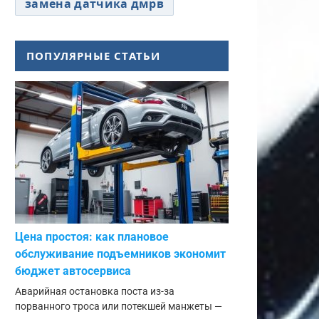
замена датчика дмрв
ПОПУЛЯРНЫЕ СТАТЬИ
Цена простоя: как плановое
обслуживание подъемников экономит
бюджет автосервиса
Аварийная остановка поста из-за
порванного троса или потекшей манжеты —