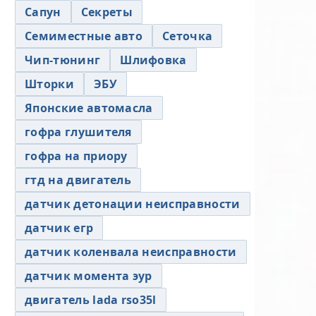
Сапун
Секреты
Семиместные авто
Сеточка
Чип-тюнинг
Шлифовка
Шторки
ЭБУ
Японские автомасла
гофра глушителя
гофра на приору
гтд на двигатель
датчик детонации неисправности
датчик егр
датчик коленвала неисправности
датчик момента эур
двигатель lada rso35l