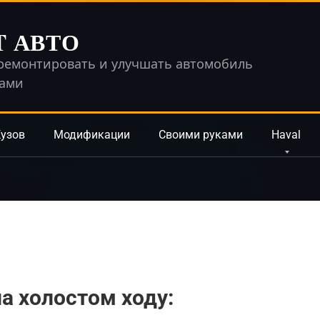
T АВТО
ремонтировать и улучшать автомобиль
ками
узов
Модификации
Своими руками
Haval
а холостом ходу: