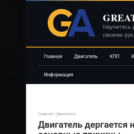
Перейти
к
GREA
контенту
Научитесь 
своими ру
Главная
Двигатель
КПП
К
Информация
Главная
»
Двигатель
Двигатель дергается н