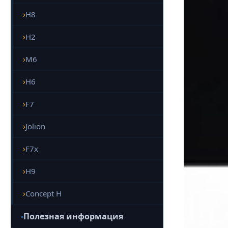
H8
H2
M6
H6
F7
Jolion
F7x
H9
Concept H
Полезная информация