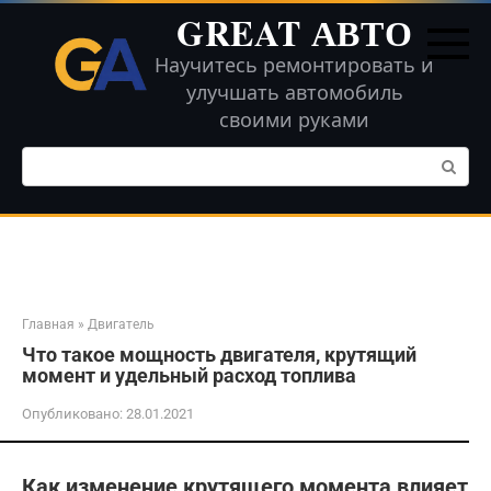
Перейти
GREAT АВТО
к
контенту
Научитесь ремонтировать и
улучшать автомобиль
своими руками
Поиск:
Главная
»
Двигатель
Что такое мощность двигателя, крутящий
момент и удельный расход топлива
Опубликовано:
28.01.2021
Как изменение крутящего момента влияет