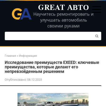
Перейти
GREAT АВТО
к
контенту
Научитесь ремонтировать и
улучшать автомобиль
своими руками
Поиск:
Главная
»
Информация
Исследование преимуществ EXEED: ключевые
преимущества, которые делают его
непревзойденным решением
Опубликовано:
08.12.2023