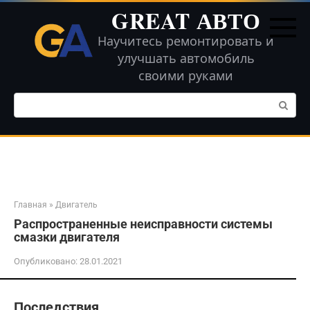
Перейти
GREAT АВТО
к
контенту
Научитесь ремонтировать и
улучшать автомобиль
своими руками
Поиск:
Главная
»
Двигатель
Распространенные неисправности системы
смазки двигателя
Опубликовано:
28.01.2021
Последствия