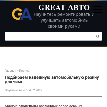
Перейти
GREAT АВТО
к
контенту
Научитесь ремонтировать и
улучшать автомобиль
своими руками
Поиск:
Главная
»
Прочее
Подбираем надежную автомобильную резину
для зимы
Опубликовано:
04.02.2022
Многие владельцы различных современных