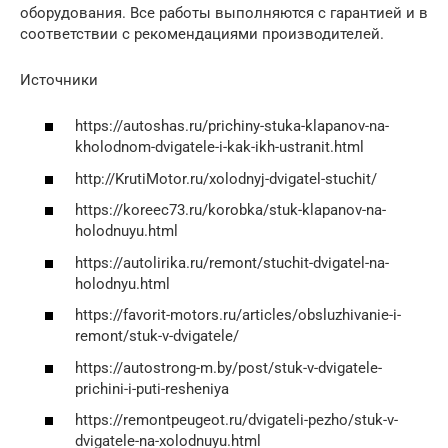
оборудования. Все работы выполняются с гарантией и в
соответствии с рекомендациями производителей.
Источники
https://autoshas.ru/prichiny-stuka-klapanov-na-
kholodnom-dvigatele-i-kak-ikh-ustranit.html
http://KrutiMotor.ru/xolodnyj-dvigatel-stuchit/
https://koreec73.ru/korobka/stuk-klapanov-na-
holodnuyu.html
https://autolirika.ru/remont/stuchit-dvigatel-na-
holodnyu.html
https://favorit-motors.ru/articles/obsluzhivanie-i-
remont/stuk-v-dvigatele/
https://autostrong-m.by/post/stuk-v-dvigatele-
prichini-i-puti-resheniya
https://remontpeugeot.ru/dvigateli-pezho/stuk-v-
dvigatele-na-xolodnuyu.html