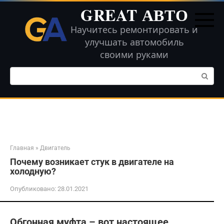
Перейти
GREAT АВТО
к
контенту
Научитесь ремонтировать и
улучшать автомобиль
своими руками
Поиск:
Главная
»
Двигатель
Почему возникает стук в двигателе на
холодную?
Опубликовано:
28.01.2021
Обгонная муфта – вот настоящее