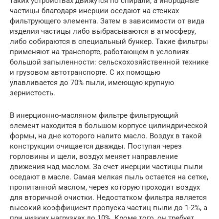
таких устройствах движутся по спирали, а инородные
частицы благодаря инерции оседают на стенках
фильтрующего элемента. Затем в зависимости от вида
изделия частицы либо выбрасываются в атмосферу,
либо собираются в специальный бункер. Такие фильтры
применяют на транспорте, работающем в условиях
большой запыленности: сельскохозяйственной технике
и грузовом автотранспорте. С их помощью
улавливается до 70% пыли, имеющую крупную
зернистость.
В инерционно-масляном фильтре фильтрующий
элемент находится в большом корпусе цилиндрической
формы, на дне которого налито масло. Воздух в такой
конструкции очищается дважды. Поступая через
горловины и щели, воздух меняет направление
движения над маслом. За счет инерции частицы пыли
оседают в масле. Самая мелкая пыль остается на сетке,
пропитанной маслом, через которую проходит воздух
для вторичной очистки. Недостатком фильтра является
высокий коэффициент пропуска частиц пыли до 1-2%, а
при низких нагрузках до 10%. Кроме того, он требует