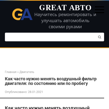
Перейти
GREAT АВТО
к
контенту
Научитесь ремонтировать и
улучшать автомобиль
своими руками
Поиск:
Главная
»
Двигатель
Как часто нужно менять воздушный фильтр
двигателя: по состоянию или по пробегу
Опубликовано:
28.01.2021
Как часто нужно менять воздушный