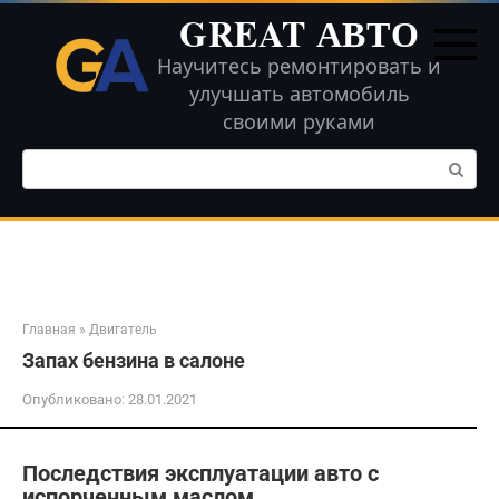
Перейти
GREAT АВТО
к
контенту
Научитесь ремонтировать и
улучшать автомобиль
своими руками
Поиск:
Главная
»
Двигатель
Запах бензина в салоне
Опубликовано:
28.01.2021
Последствия эксплуатации авто с
испорченным маслом