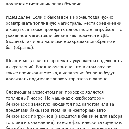
появится отчетливый запах бензина.
Идем далее. Если с баком все в норме, тогда нужно
осматривать топливную магистраль, места соединений
и хомуты, а также проверять целостность патрубков. По
указанной магистрали бензин как подается в ДВС
(подача), так и его излишки возвращаются обратно в
бак (обратка).
Шланги могут начать протекать, ухудшается надежность
их креплений. Вполне очевидно, что в этом случае
также происходит утечка, а испарения бензина будут
досаждать водителю запахом горючего в салоне.
Следующим элементом при проверке является
топливный насос. На машинах с карбюратором
бензонасос зачастую находится под капотом или за
пределами бака. При этом на инжекторных авто
бензонасос погружной (находится в бензине для забора
топлива и охлаждения), то есть фактически «вкручен» в
бензобак. Как правило, на многих авто с инжектором