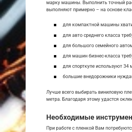
марку машины. Выполнить точный рас
выполняют примерно – на основе кла
для компактной машины хвати
для авто среднего класса треб
для большого семейного авто
для машин бизнес-класса треб
для спорткупе используют 34 
большие внедорожники нуждаю
Лучше всего выбирать виниловую плен
метра. Благодаря этому удастся окле
Необходимые инструме
При работе с пленкой Вам потребуютс