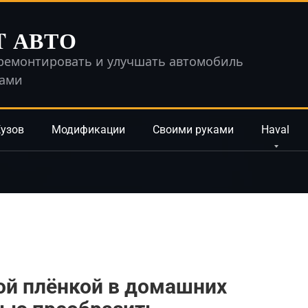
T АВТО
ремонтировать и улучшать автомобиль
ками
узов
Модификации
Своими руками
Haval
ой плёнкой в домашних