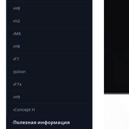
H8
H2
M6
H6
F7
Jolion
F7x
H9
Concept H
Полезная информация