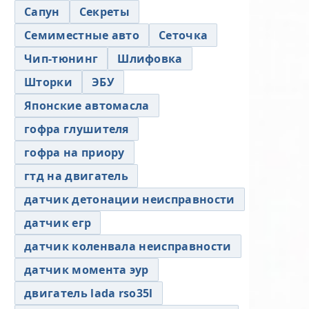
Сапун
Секреты
Семиместные авто
Сеточка
Чип-тюнинг
Шлифовка
Шторки
ЭБУ
Японские автомасла
гофра глушителя
гофра на приору
гтд на двигатель
датчик детонации неисправности
датчик егр
датчик коленвала неисправности
датчик момента эур
двигатель lada rso35l