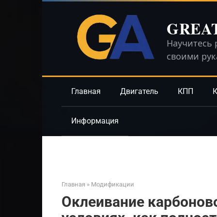
Перейти
к
GREA
контенту
Научитесь 
своими ру
Главная
Двигатель
КПП
К
Информация
Главная
»
Модификации
Оклеивание карбонов