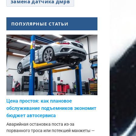
замена датчика дмрв
ПОПУЛЯРНЫЕ СТАТЬИ
Цена простоя: как плановое
обслуживание подъемников экономит
бюджет автосервиса
Аварийная остановка поста из-за
порванного троса или потекшей манжеты —