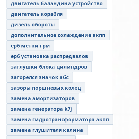
двигатель баландина устройство
двигатель корабля
дизель обороты
дополнительное охлаждение акпп
ер6 метки грм
ер6 установка распредвалов
заглушки блока цилиндров
загорелся значок абс
зазоры поршневых колец
замена амортизаторов
замена генератора k7j
замена гидротрансформатора акпп
замена глушителя калина