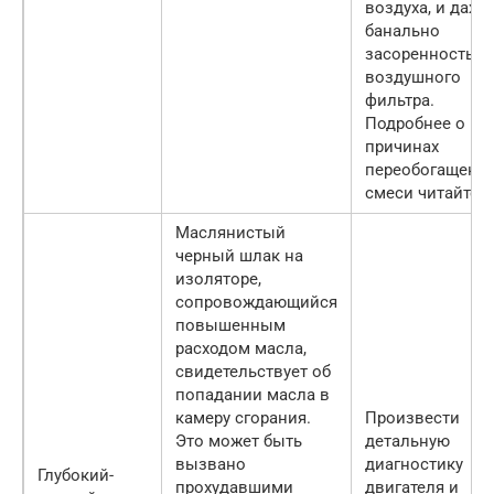
воздуха, и даже
банально
засоренность
воздушного
фильтра.
Подробнее о
причинах
переобогащени
смеси читайте т
Маслянистый
черный шлак на
изоляторе,
сопровождающийся
повышенным
расходом масла,
свидетельствует об
попадании масла в
камеру сгорания.
Произвести
Это может быть
детальную
вызвано
диагностику
Глубокий-
прохудавшими
двигателя и