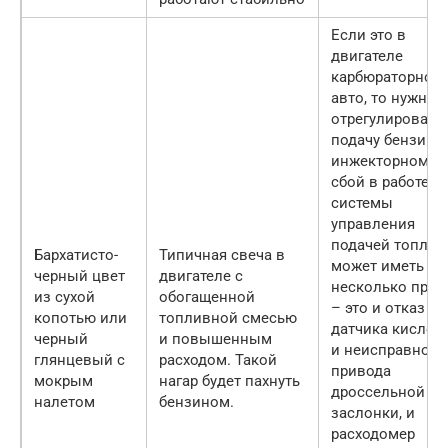
Если это в
двигателе
карбюраторного
авто, то нужно
отрегулировать
подачу бензина.
инжекторном а
сбой в работе
системы
управления
подачей топлив
Бархатисто-
Типичная свеча в
может иметь
черный цвет
двигателе с
несколько прич
из сухой
обогащенной
– это и отказ
копотью или
топливной смесью
датчика кислоро
черный
и повышенным
и неисправност
глянцевый с
расходом. Такой
привода
мокрым
нагар будет пахнуть
дроссельной
налетом
бензином.
заслонки, и
расходомер