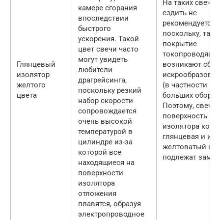
На таких свечах
камере сгорания
ездить не
впоследствии
рекомендуется,
быстрого
поскольку, так 
ускорения. Такой
покрытие
цвет свечи часто
токопроводящее
могут увидеть
Глянцевый
возникают сбои
любители
изолятор
искрообразова
драгрейсинга,
желтого
(в частности на
поскольку резкий
цвета
больших оборота
набор скорости
Поэтому, свечи,
сопровождается
поверхность
очень высокой
изолятора кото
температурой в
глянцевая и им
цилиндре из-за
желтоватый цве
которой все
подлежат замен
находящиеся на
поверхности
изолятора
отложения
плавятся, образуя
электропроводное