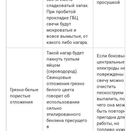
просушкой
сладковатый запах.
При пробитой
прокладке ГБЦ
свечи будут
мокроватые и
вовсе вымытые, от
какого либо нагара.
Такой нагар будет
Если боковые и
пахнуть тухлым
центральные
яйцом
электроды не
(сероводород).
повреждены то
Свинцовые
свечу можно
отложения грязно
очистить
Грязно-белые
белого цвета
пескоструем ил
пористые
говорит об
выпалить, посл
отложения
использовании
чего она может
сильно
быть повторно
этилированного
пригодна для
бензина присущего
работы, но
в
топливо нужно