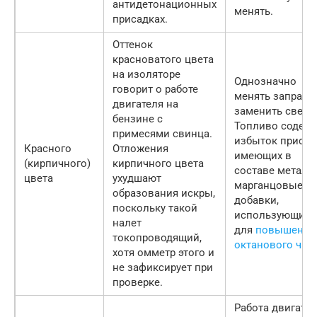
антидетонационных
менять.
присадках.
Оттенок
красноватого цвета
на изоляторе
Однозначно
говорит о работе
менять заправк
двигателя на
заменить свечи
бензине с
Топливо содер
примесями свинца.
избыток присад
Красного
Отложения
имеющих в
(кирпичного)
кирпичного цвета
составе металл
цвета
ухудшают
марганцовые
образования искры,
добавки,
поскольку такой
использующихс
налет
для
повышения
токопроводящий,
октанового чис
хотя омметр этого и
не зафиксирует при
проверке.
Работа двигате