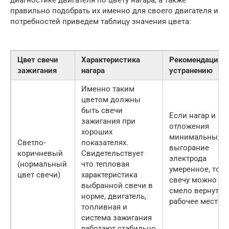
правильно подобрать их именно для своего двигателя и
потребностей приведем таблицу значения цвета:
Цвет свечи
Характеристика
Рекомендации 
зажигания
нагара
устранению
Именно таким
цветом должны
быть свечи
Если нагар и
зажигания при
отложения
хороших
минимальны, а
Светло-
показателях.
выгорание
коричневый
Свидетельствует
электрода
(нормальный
что тепловая
умеренное, то
цвет свечи)
характеристика
свечу можно
выбранной свечи в
смело вернуть 
норме, двигатель,
рабочее место
топливная и
система зажигания
работают стабильно