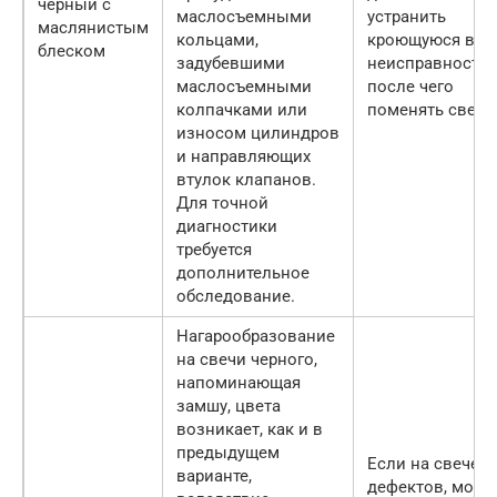
черный с
маслосъемными
устранить
маслянистым
кольцами,
кроющуюся вну
блеском
задубевшими
неисправность,
маслосъемными
после чего
колпачками или
поменять свечи
износом цилиндров
и направляющих
втулок клапанов.
Для точной
диагностики
требуется
дополнительное
обследование.
Нагарообразование
на свечи черного,
напоминающая
замшу, цвета
возникает, как и в
предыдущем
Если на свече н
варианте,
дефектов, можн