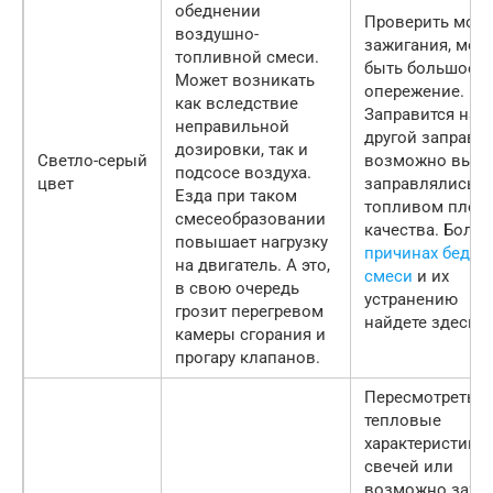
обеднении
Проверить мом
воздушно-
зажигания, мож
топливной смеси.
быть большое
Может возникать
опережение.
как вследствие
Заправится на
неправильной
другой заправке
дозировки, так и
Светло-серый
возможно вы
подсосе воздуха.
цвет
заправлялись
Езда при таком
топливом плох
смесеобразовании
качества. Больш
повышает нагрузку
причинах бедно
на двигатель. А это,
смеси
и их
в свою очередь
устранению
грозит перегревом
найдете здесь.
камеры сгорания и
прогару клапанов.
Пересмотреть
тепловые
характеристики
свечей или
возможно зажа