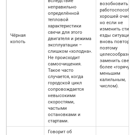
вследствие
возобновить
неправильно
работоспособно
определённой
хорошей очистк
тепловой
но если не
характеристики
изменить стиль
свечи для этого
Чёрная
езды ситуация
двигателя и режима
копоть
вновь повторит
эксплуатации –
поэтому
слишком «холодна».
целесообразнее
Не происходит
заменить свечу
самоочищения.
более «горячую»
Такое часто
меньшим
случается, когда
калильным,
городской цикл
числом).
сопровождается
невысокими
скоростями,
частыми
остановками и
стартами.
Говорит об