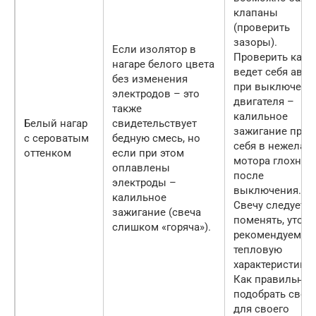
клапаны
(проверить
зазоры).
Если изолятор в
Проверить как
нагаре белого цвета
ведет себя авто
без изменения
при выключени
электродов – это
двигателя –
также
калильное
Белый нагар
свидетельствует
зажигание проя
с сероватым
бедную смесь, но
себя в нежелан
оттенком
если при этом
мотора глохнут
оплавлены
после
электроды –
выключения.
калильное
Свечу следует
зажигание (свеча
поменять, уточ
слишком «горяча»).
рекомендуемую
тепловую
характеристику.
Как правильно
подобрать свеч
для своего