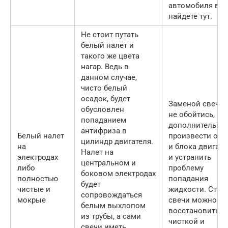
автомобиля вы
найдете тут.
Не стоит путать
белый налет и
такого же цвета
нагар. Ведь в
данном случае,
чисто белый
осадок, будет
Заменой свечи 
обусловлен
не обойтись, ну
попаданием
дополнительно
антифриза в
Белый налет
произвести осм
цилиндр двигателя.
на
и блока двигате
Налет на
электродах
и устранить
центральном и
либо
проблему
боковом электродах
полностью
попадания
будет
чистые и
жидкости. Стар
сопровождаться
мокрые
свечи можно
белым выхлопом
восстановить
из трубы, а сами
чисткой и
свечи иметь