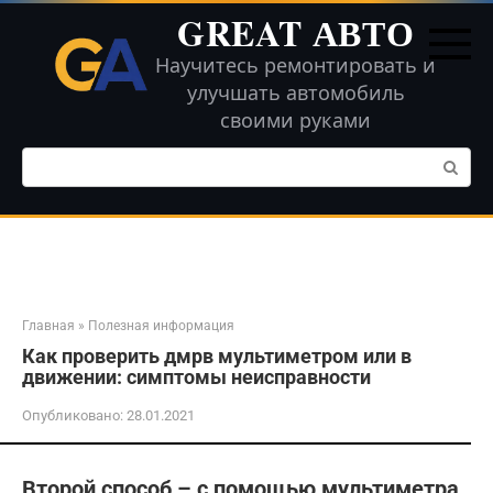
Перейти
GREAT АВТО
к
контенту
Научитесь ремонтировать и
улучшать автомобиль
своими руками
Поиск:
Главная
»
Полезная информация
Как проверить дмрв мультиметром или в
движении: симптомы неисправности
Опубликовано:
28.01.2021
Второй способ – с помощью мультиметра