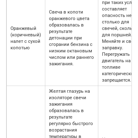
при таких услов
составляет
Свеча в копоти
опасность не
оранжевого цвета
столько для
образовалась в
Оранжевый
свечей, сколько
результате
(коричневый)
для поршней.
детонации при
налет с сухой
Меняйте и свеч
сгорании бензина с
копотью
заправку.
низким октановым
Перегружать
числом или раннего
двигатель на та
зажигания.
топливе
категорически
запрещается.
Желтая глазурь на
изоляторе свечи
зажигания
образовалась в
результате
регулярно быстрого
возрастания
температуры в