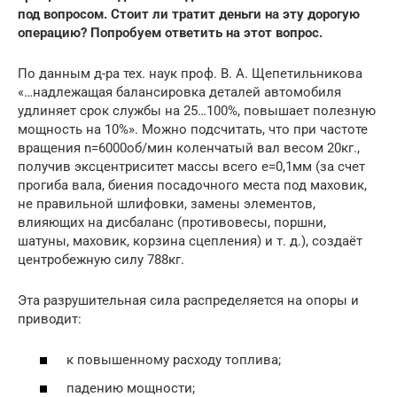
под вопросом. Стоит ли тратит деньги на эту дорогую
операцию? Попробуем ответить на этот вопрос.
По данным д-ра тех. наук проф. В. А. Щепетильникова
«…надлежащая балансировка деталей автомобиля
удлиняет срок службы на 25…100%, повышает полезную
мощность на 10%». Можно подсчитать, что при частоте
вращения n=6000об/мин коленчатый вал весом 20кг.,
получив эксцентриситет массы всего е=0,1мм (за счет
прогиба вала, биения посадочного места под маховик,
не правильной шлифовки, замены элементов,
влияющих на дисбаланс (противовесы, поршни,
шатуны, маховик, корзина сцепления) и т. д.), создаёт
центробежную силу 788кг.
Эта разрушительная сила распределяется на опоры и
приводит:
к повышенному расходу топлива;
падению мощности;