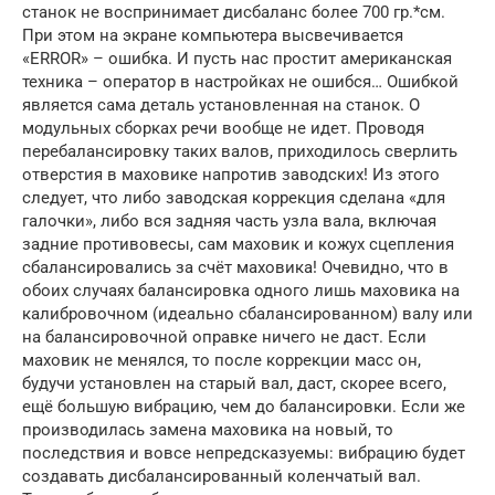
станок не воспринимает дисбаланс более 700 гр.*см.
При этом на экране компьютера высвечивается
«ERROR» – ошибка. И пусть нас простит американская
техника – оператор в настройках не ошибся… Ошибкой
является сама деталь установленная на станок. О
модульных сборках речи вообще не идет. Проводя
перебалансировку таких валов, приходилось сверлить
отверстия в маховике напротив заводских! Из этого
следует, что либо заводская коррекция сделана «для
галочки», либо вся задняя часть узла вала, включая
задние противовесы, сам маховик и кожух сцепления
сбалансировались за счёт маховика! Очевидно, что в
обоих случаях балансировка одного лишь маховика на
калибровочном (идеально сбалансированном) валу или
на балансировочной оправке ничего не даст. Если
маховик не менялся, то после коррекции масс он,
будучи установлен на старый вал, даст, скорее всего,
ещё большую вибрацию, чем до балансировки. Если же
производилась замена маховика на новый, то
последствия и вовсе непредсказуемы: вибрацию будет
создавать дисбалансированный коленчатый вал.