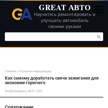
Перейти
GREAT АВТО
к
контенту
Научитесь ремонтировать и
улучшать автомобиль
своими руками
Поиск:
Главная
»
Полезная информация
Как самому доработать свечи зажигания для
экономии горючего
Опубликовано:
28.01.2021
Содержание