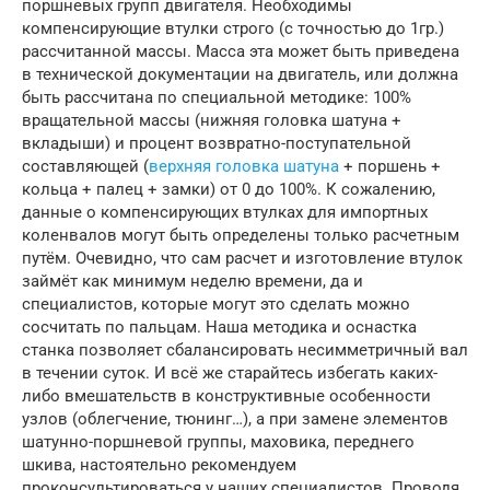
поршневых групп двигателя. Необходимы
компенсирующие втулки строго (с точностью до 1гр.)
рассчитанной массы. Масса эта может быть приведена
в технической документации на двигатель, или должна
быть рассчитана по специальной методике: 100%
вращательной массы (нижняя головка шатуна +
вкладыши) и процент возвратно-поступательной
составляющей (
верхняя головка шатуна
+ поршень +
кольца + палец + замки) от 0 до 100%. К сожалению,
данные о компенсирующих втулках для импортных
коленвалов могут быть определены только расчетным
путём. Очевидно, что сам расчет и изготовление втулок
займёт как минимум неделю времени, да и
специалистов, которые могут это сделать можно
сосчитать по пальцам. Наша методика и оснастка
станка позволяет сбалансировать несимметричный вал
в течении суток. И всё же старайтесь избегать каких-
либо вмешательств в конструктивные особенности
узлов (облегчение, тюнинг…), а при замене элементов
шатунно-поршневой группы, маховика, переднего
шкива, настоятельно рекомендуем
проконсультироваться у наших специалистов. Проводя