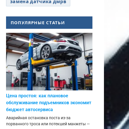
замена датчика дмрв
ПОПУЛЯРНЫЕ СТАТЬИ
Цена простоя: как плановое
обслуживание подъемников экономит
бюджет автосервиса
Аварийная остановка поста из-за
порванного троса или потекшей манжеты —