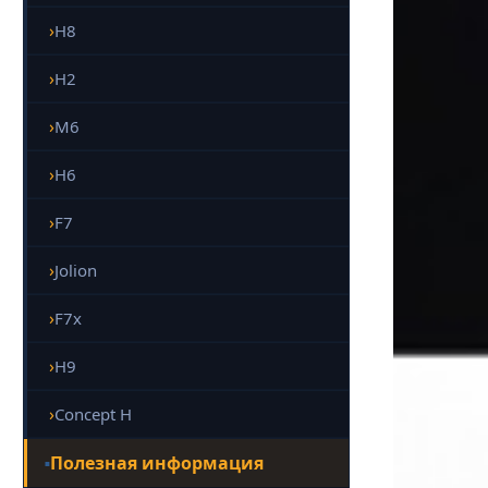
H8
H2
M6
H6
F7
Jolion
F7x
H9
Concept H
Полезная информация