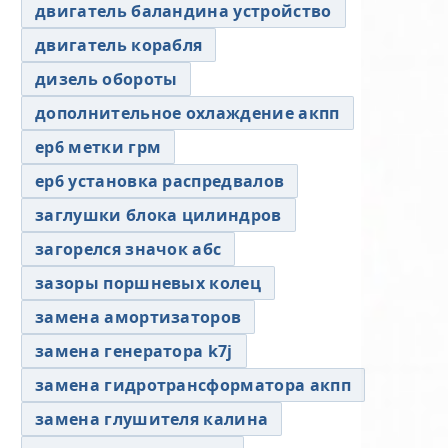
двигатель баландина устройство
двигатель корабля
дизель обороты
дополнительное охлаждение акпп
ер6 метки грм
ер6 установка распредвалов
заглушки блока цилиндров
загорелся значок абс
зазоры поршневых колец
замена амортизаторов
замена генератора k7j
замена гидротрансформатора акпп
замена глушителя калина