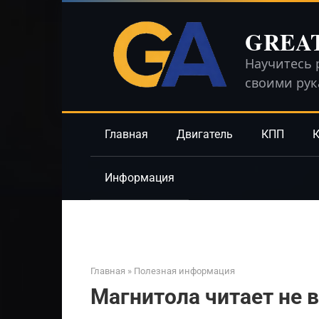
Перейти
к
GREA
контенту
Научитесь 
своими ру
Главная
Двигатель
КПП
К
Информация
Главная
»
Полезная информация
Магнитола читает не 