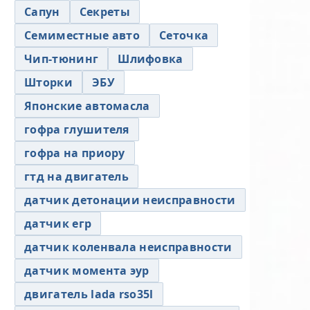
Сапун
Секреты
Семиместные авто
Сеточка
Чип-тюнинг
Шлифовка
Шторки
ЭБУ
Японские автомасла
гофра глушителя
гофра на приору
гтд на двигатель
датчик детонации неисправности
датчик егр
датчик коленвала неисправности
датчик момента эур
двигатель lada rso35l