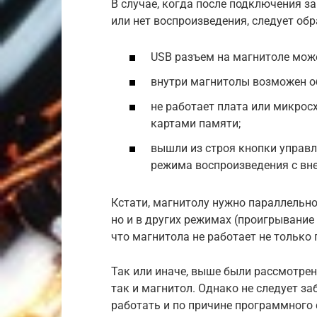
В случае, когда после подключения з
или нет воспроизведения, следует об
USB разъем на магнитоле мож
внутри магнитолы возможен о
не работает плата или микрос
картами памяти;
вышли из строя кнопки управл
режима воспроизведения c вн
Кстати, магнитолу нужно параллельно
но и в других режимах (проигрывание 
что магнитола не работает не только
Так или иначе, выше были рассмотре
так и магнитол. Однако не следует з
работать и по причине программного 