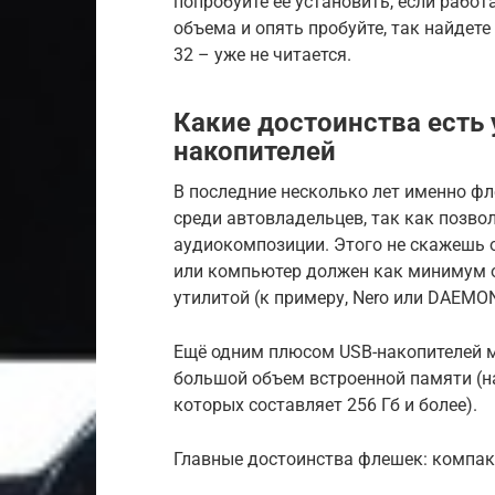
попробуйте ее установить, если работа
объема и опять пробуйте, так найдет
32 – уже не читается.
Какие достоинства есть
накопителей
В последние несколько лет именно ф
среди автовладельцев, так как позв
аудиокомпозиции. Этого не скажешь о
или компьютер должен как минимум о
утилитой (к примеру, Nero или DAEMON
Ещё одним плюсом USB-накопителей м
большой объем встроенной памяти (н
которых составляет 256 Гб и более).
Главные достоинства флешек: компа