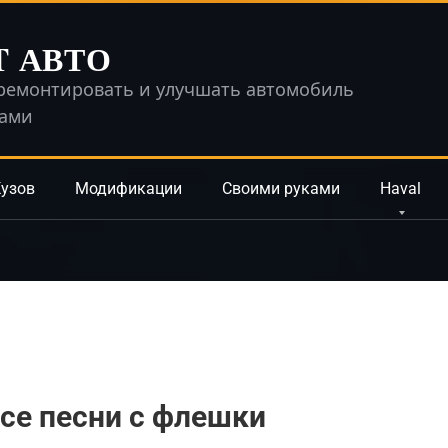
T АВТО
ремонтировать и улучшать автомобиль
ками
узов
Модификации
Своими руками
Haval
все песни с флешки