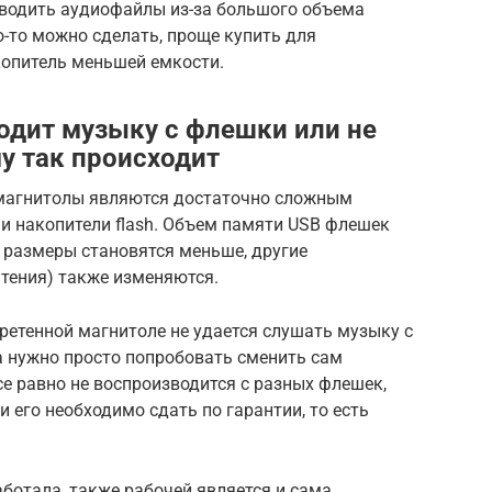
зводить аудиофайлы из-за большого объема
о-то можно сделать, проще купить для
опитель меньшей емкости.
одит музыку с флешки или не
у так происходит
омагнитолы являются достаточно сложным
 и накопители flash. Объем памяти USB флешек
 размеры становятся меньше, другие
чтения) также изменяются.
бретенной магнитоле не удается слушать музыку с
а нужно просто попробовать сменить сам
се равно не воспроизводится с разных флешек,
 его необходимо сдать по гарантии, то есть
ботала, также рабочей является и сама