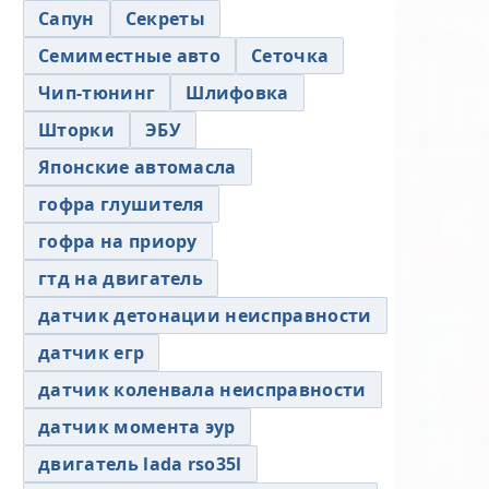
Сапун
Секреты
Семиместные авто
Сеточка
Чип-тюнинг
Шлифовка
Шторки
ЭБУ
Японские автомасла
гофра глушителя
гофра на приору
гтд на двигатель
датчик детонации неисправности
датчик егр
датчик коленвала неисправности
датчик момента эур
двигатель lada rso35l