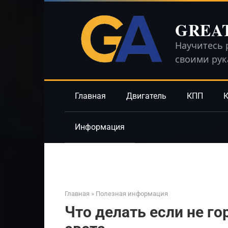
Перейти
к
GREA
контенту
Научитесь 
своими ру
Главная
Двигатель
КПП
К
Информация
Главная
»
Полезная информация
Что делать если не г