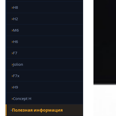
H8
H2
M6
H6
F7
Jolion
F7x
H9
Concept H
Полезная информация