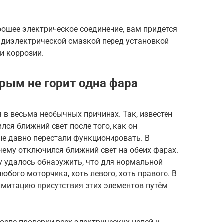
рошее электрическое соединение, вам придется
и диэлектрической смазкой перед установкой
и коррозии.
рым не горит одна фара
 в весьма необычных причинах. Так, известен
лся ближний свет после того, как он
ые давно перестали функционировать. В
очему отключился ближний свет на обеих фарах.
 удалось обнаружить, что для нормальной
юбого моторчика, хоть левого, хоть правого. В
имитацию присутствия этих элементов путём
осле проверки всех электрических цепей и