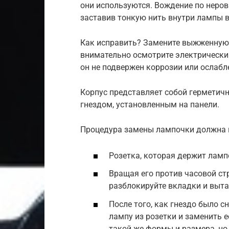
они используются. Вождение по неро
заставив тонкую нить внутри лампы 
Как исправить? Замените выжженную л
внимательно осмотрите электрический
он не подвержен коррозии или ослабл
Корпус представляет собой герметич
гнездом, установленным на панели.
Процедура замены лампочки должна п
Розетка, которая держит ламп
Вращая его против часовой ст
разблокируйте вкладки и выта
После того, как гнездо было с
лампу из розетки и заменить 
такой же формы и размера, но