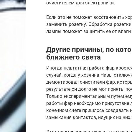
очистителем для электроники.
Если это не поможет восстановить хо
заменить розетку. Обработка розетк
лампы поможет защитить ее от влаги 
Другие причины, по кото
ближнего света
Иногда нештатная работа фар кроется
случай, когда у хозяина Нивы отключи
демонтировал очистители фар, котор
результате он долго не мог понять, п
Только экспериментальным путём ему
работы фар необходимо присутствие л
конечном счёте пришлось создавать 
замыкания контактов, идущих на них.
Этот пример иллюстрирует, что если п