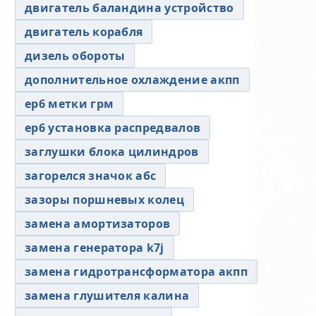
двигатель баландина устройство
двигатель корабля
дизель обороты
дополнительное охлаждение акпп
ер6 метки грм
ер6 установка распредвалов
заглушки блока цилиндров
загорелся значок абс
зазоры поршневых колец
замена амортизаторов
замена генератора k7j
замена гидротрансформатора акпп
замена глушителя калина