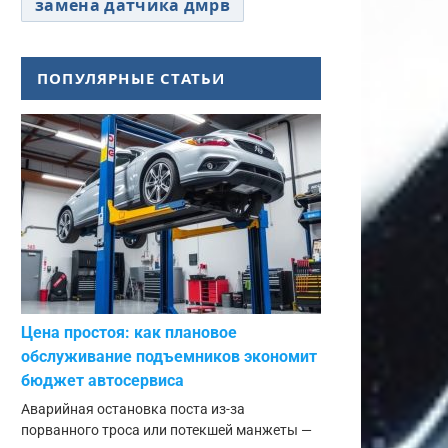
замена датчика дмрв
ПОПУЛЯРНЫЕ СТАТЬИ
Цена простоя: как плановое
обслуживание подъемников экономит
бюджет автосервиса
Аварийная остановка поста из-за
порванного троса или потекшей манжеты —