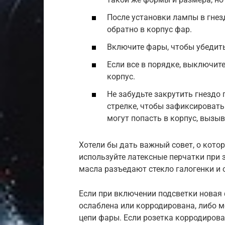
После установки лампы в гнез
обратно в корпус фар.
Включите фары, чтобы убедить
Если все в порядке, выключите
корпус.
Не забудьте закрутить гнездо 
стрелке, чтобы зафиксировать 
могут попасть в корпус, вызыв
Хотели бы дать важный совет, о кото
используйте латексные перчатки при 
масла разъедают стекло галогенки и о
Если при включении подсветки новая 
ослаблена или корродирована, либо 
цепи фары. Если розетка корродиров