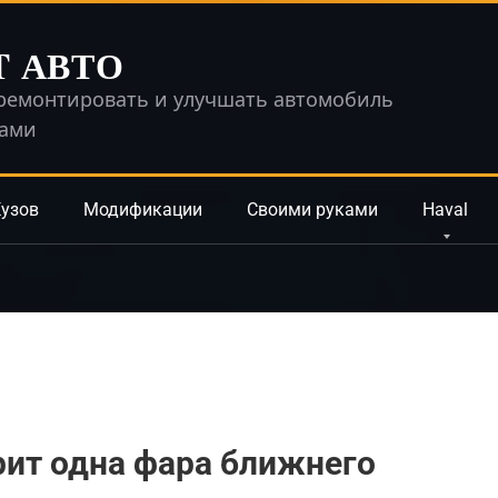
T АВТО
ремонтировать и улучшать автомобиль
ками
узов
Модификации
Своими руками
Haval
орит одна фара ближнего