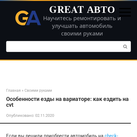
Перейти
GREAT АВТО
к
контенту
Научитесь ремонтировать и
улучшать автомобиль
своими руками
Поиск:
Главная
»
Своими руками
Особенности езды на вариаторе: как ездить на
cvt
Опубликовано:
02.11.2020
Если вы решили приобрести автомобиль на
check-