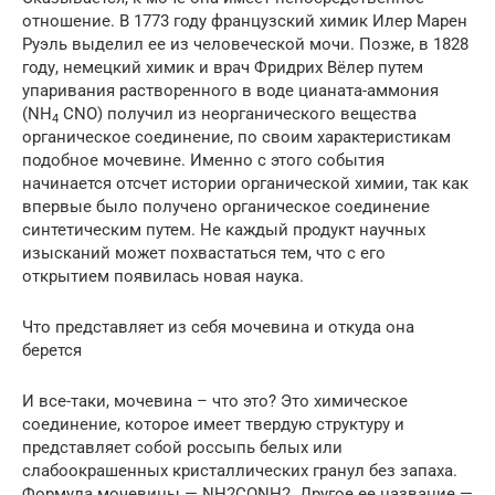
отношение. В 1773 году французский химик Илер Марен
Руэль выделил ее из человеческой мочи. Позже, в 1828
году, немецкий химик и врач Фридрих Вёлер путем
упаривания растворенного в воде цианата-аммония
(NH
CNO) получил из неорганического вещества
4
органическое соединение, по своим характеристикам
подобное мочевине. Именно с этого события
начинается отсчет истории органической химии, так как
впервые было получено органическое соединение
синтетическим путем. Не каждый продукт научных
изысканий может похвастаться тем, что с его
открытием появилась новая наука.
Что представляет из себя мочевина и откуда она
берется
И все-таки, мочевина – что это? Это химическое
соединение, которое имеет твердую структуру и
представляет собой россыпь белых или
слабоокрашенных кристаллических гранул без запаха.
Формула мочевины — NH2CONH2. Другое ее название —