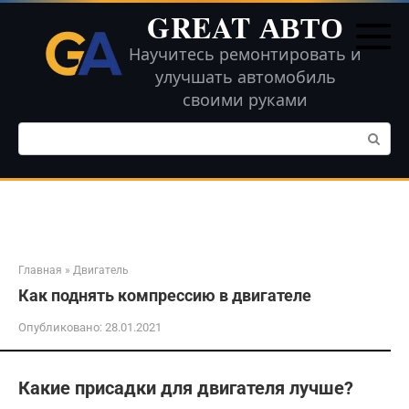
Перейти
GREAT АВТО
к
контенту
Научитесь ремонтировать и
улучшать автомобиль
своими руками
Поиск:
Главная
»
Двигатель
Как поднять компрессию в двигателе
Опубликовано:
28.01.2021
Какие присадки для двигателя лучше?