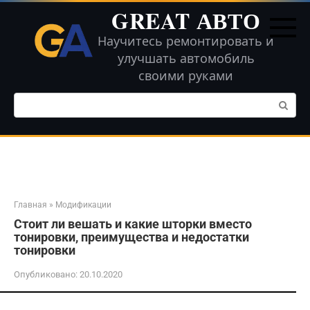
Перейти
GREAT АВТО
к
контенту
Научитесь ремонтировать и
улучшать автомобиль
своими руками
Поиск:
Главная
»
Модификации
Стоит ли вешать и какие шторки вместо
тонировки, преимущества и недостатки
тонировки
Опубликовано:
20.10.2020